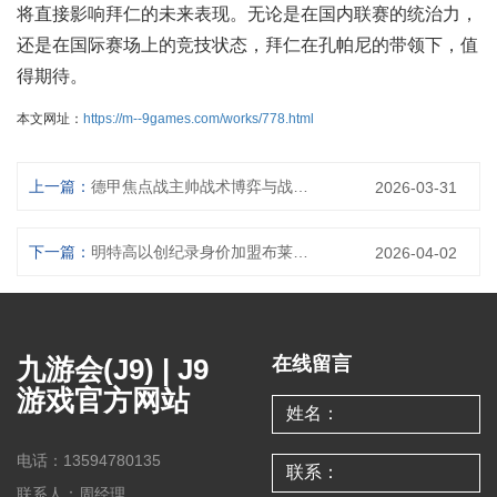
将直接影响拜仁的未来表现。无论是在国内联赛的统治力，
还是在国际赛场上的竞技状态，拜仁在孔帕尼的带领下，值
得期待。
本文网址：
https://m--9games.com/works/778.html
上一篇：
德甲焦点战主帅战术博弈与战略调整全方位分析
2026-03-31
下一篇：
明特高以创纪录身价加盟布莱顿引发转会市场震动
2026-04-02
九游会(J9) | J9
在线留言
游戏官方网站
电话：13594780135
联系人：周经理