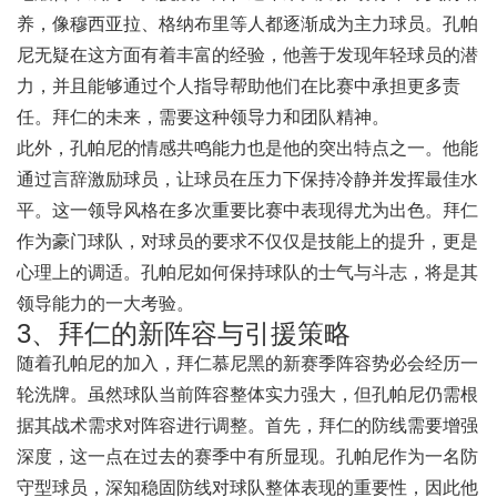
养，像穆西亚拉、格纳布里等人都逐渐成为主力球员。孔帕
尼无疑在这方面有着丰富的经验，他善于发现年轻球员的潜
力，并且能够通过个人指导帮助他们在比赛中承担更多责
任。拜仁的未来，需要这种领导力和团队精神。
此外，孔帕尼的情感共鸣能力也是他的突出特点之一。他能
通过言辞激励球员，让球员在压力下保持冷静并发挥最佳水
平。这一领导风格在多次重要比赛中表现得尤为出色。拜仁
作为豪门球队，对球员的要求不仅仅是技能上的提升，更是
心理上的调适。孔帕尼如何保持球队的士气与斗志，将是其
领导能力的一大考验。
3、拜仁的新阵容与引援策略
随着孔帕尼的加入，拜仁慕尼黑的新赛季阵容势必会经历一
轮洗牌。虽然球队当前阵容整体实力强大，但孔帕尼仍需根
据其战术需求对阵容进行调整。首先，拜仁的防线需要增强
深度，这一点在过去的赛季中有所显现。孔帕尼作为一名防
守型球员，深知稳固防线对球队整体表现的重要性，因此他