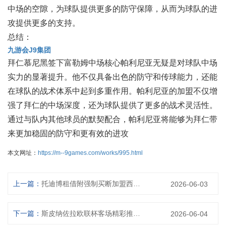
中场的空隙，为球队提供更多的防守保障，从而为球队的进
攻提供更多的支持。
总结：
九游会J9集团
拜仁慕尼黑签下富勒姆中场核心帕利尼亚无疑是对球队中场
实力的显著提升。他不仅具备出色的防守和传球能力，还能
在球队的战术体系中起到多重作用。帕利尼亚的加盟不仅增
强了拜仁的中场深度，还为球队提供了更多的战术灵活性。
通过与队内其他球员的默契配合，帕利尼亚将能够为拜仁带
来更加稳固的防守和更有效的进攻
本文网址：
https://m--9games.com/works/995.html
上一篇：
托迪博租借附强制买断加盟西汉姆联尤文后防新星英超挑战前景几何
2026-06-03
下一篇：
斯皮纳佐拉欧联杯客场精彩推射破门助罗马赢得宝贵三分
2026-06-04