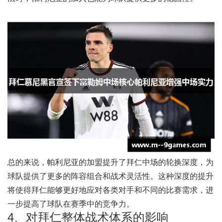
总的来说，帕利尼亚的加盟提升了拜仁中场的轮换深度，为
球队提供了更多的阵容组合和战术灵活性。这种深度的提升
将使得拜仁能够更好地应对各类对手和不同的比赛需求，进
一步提高了球队在赛季中的竞争力。
4、对拜仁整体战术体系的影响