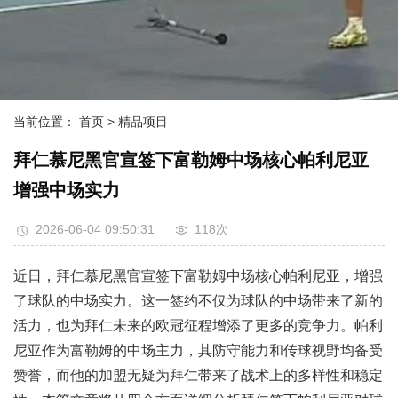
当前位置：
首页
> 精品项目
拜仁慕尼黑官宣签下富勒姆中场核心帕利尼亚
增强中场实力
2026-06-04 09:50:31
118次
近日，拜仁慕尼黑官宣签下富勒姆中场核心帕利尼亚，增强
了球队的中场实力。这一签约不仅为球队的中场带来了新的
活力，也为拜仁未来的欧冠征程增添了更多的竞争力。帕利
尼亚作为富勒姆的中场主力，其防守能力和传球视野均备受
赞誉，而他的加盟无疑为拜仁带来了战术上的多样性和稳定