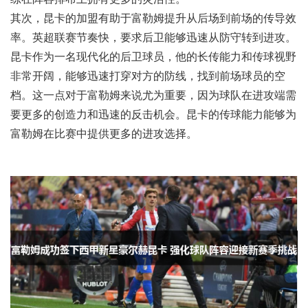
其次，昆卡的加盟有助于富勒姆提升从后场到前场的传导效
率。英超联赛节奏快，要求后卫能够迅速从防守转到进攻。
昆卡作为一名现代化的后卫球员，他的长传能力和传球视野
非常开阔，能够迅速打穿对方的防线，找到前场球员的空
档。这一点对于富勒姆来说尤为重要，因为球队在进攻端需
要更多的创造力和迅速的反击机会。昆卡的传球能力能够为
富勒姆在比赛中提供更多的进攻选择。