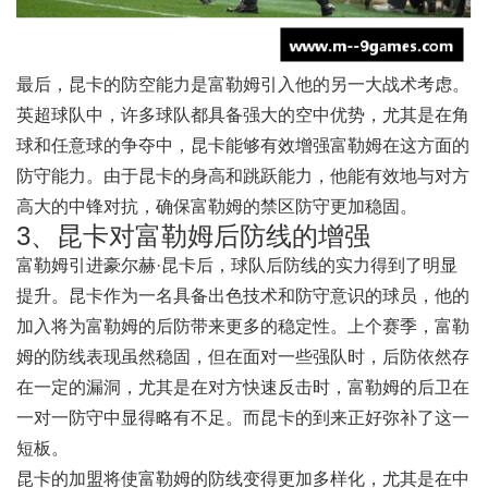
最后，昆卡的防空能力是富勒姆引入他的另一大战术考虑。
英超球队中，许多球队都具备强大的空中优势，尤其是在角
球和任意球的争夺中，昆卡能够有效增强富勒姆在这方面的
防守能力。由于昆卡的身高和跳跃能力，他能有效地与对方
高大的中锋对抗，确保富勒姆的禁区防守更加稳固。
3、昆卡对富勒姆后防线的增强
富勒姆引进豪尔赫·昆卡后，球队后防线的实力得到了明显
提升。昆卡作为一名具备出色技术和防守意识的球员，他的
加入将为富勒姆的后防带来更多的稳定性。上个赛季，富勒
姆的防线表现虽然稳固，但在面对一些强队时，后防依然存
在一定的漏洞，尤其是在对方快速反击时，富勒姆的后卫在
一对一防守中显得略有不足。而昆卡的到来正好弥补了这一
短板。
昆卡的加盟将使富勒姆的防线变得更加多样化，尤其是在中