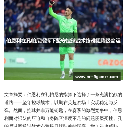
---
文章摘要：伯恩利在孔帕尼的指挥下选择了一条充满挑战的
道路——坚守控球战术，以期在英超赛场上实现稳定与反
弹。然而，控球并非万能钥匙，在赛季的激烈竞争中，伯恩
利面对强队的压迫和自身阵容深度不足的问题屡屡受挫。孔
帕尼试图通过战术布置提升球队的控球率、增加进攻威胁，