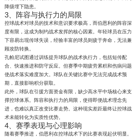
降级埋下隐患。
3、阵容与执行力的局限
控球战术对球员的技术和意识要求极高，而伯恩利的阵容深
度有限，这成为制约战术发挥的核心因素。年轻球员在压力
下容易出现传球失误，经验丰富的球员则疲于奔命，无法兼
顾攻防转换。
孔帕尼试图通过训练提升球队的战术执行力，包括短传配
合、快速推进和防守反应。但赛季中期疲劳累积和伤病问题
使战术落实难度加大。球队在关键比赛中无法完成战术预
期，直接影响积分获取。
此外，球队在引援方面资金有限，缺少高水平中场核心来支
撑控球体系。阵容和执行力的局限，使得即便战术理念先
进，也难以真正改变比赛走势。这种现实差距最终让控球战
术未能转化为实质性优势。
4、赛季表现与心理影响
随着赛季推进，伯恩利在控球战术下的比赛表现起伏明显。