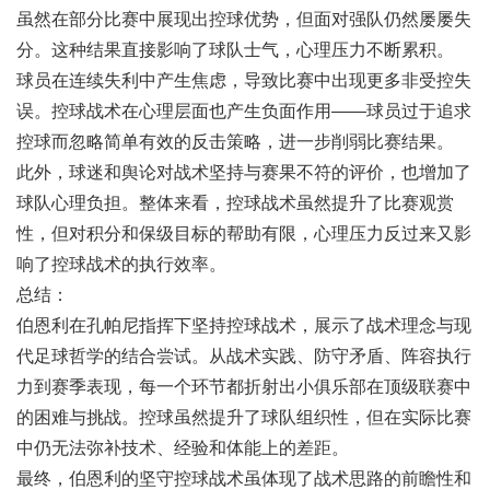
虽然在部分比赛中展现出控球优势，但面对强队仍然屡屡失
分。这种结果直接影响了球队士气，心理压力不断累积。
球员在连续失利中产生焦虑，导致比赛中出现更多非受控失
误。控球战术在心理层面也产生负面作用——球员过于追求
控球而忽略简单有效的反击策略，进一步削弱比赛结果。
此外，球迷和舆论对战术坚持与赛果不符的评价，也增加了
球队心理负担。整体来看，控球战术虽然提升了比赛观赏
性，但对积分和保级目标的帮助有限，心理压力反过来又影
响了控球战术的执行效率。
总结：
伯恩利在孔帕尼指挥下坚持控球战术，展示了战术理念与现
代足球哲学的结合尝试。从战术实践、防守矛盾、阵容执行
力到赛季表现，每一个环节都折射出小俱乐部在顶级联赛中
的困难与挑战。控球虽然提升了球队组织性，但在实际比赛
中仍无法弥补技术、经验和体能上的差距。
最终，伯恩利的坚守控球战术虽体现了战术思路的前瞻性和