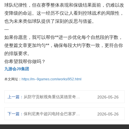
球队纪律性，但在赛季整体表现和保级结果面前，仍难以改
变降级的命运。这一经历不仅让人看到控球战术的局限性，
也为未来类似球队提供了深刻的反思与借鉴。
---
如果你愿意，我可以帮你**进一步优化每个自然段的字数，
使整篇文章更加均匀**，确保每段大约字数一致，更符合你
的排版要求。
你希望我帮你做吗？
九游会J9集团
本文网址：
https://m--9games.com/works/952.html
上一篇：
从防守贡献视角重估莫德里奇的中场价值与比赛影响与团队稳定性
2026-05-26
下一篇：
保利尼奥中超闪电转会巴塞罗那 揭秘背后交易与影响
2026-05-26