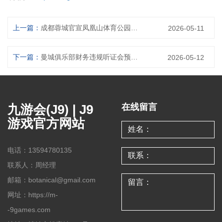
上一篇：
成都蓉城官宣凤凰山体育公园专业足球场完成草坪全面升级
2026-05-11
下一篇：
曼城俱乐部财务违规听证会预计持续数月引关注
2026-05-12
九游会(J9) | J9
在线留言
游戏官方网站
电话：13594780135
联系人：周经理
邮箱：botanical@gmail.com
网址：https://m-
-9games.com