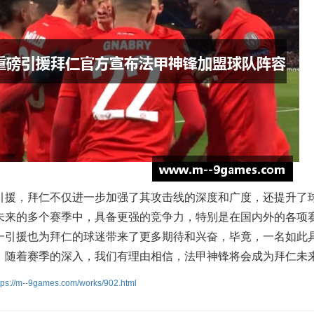
引援，拜仁不仅进一步加强了其攻击线的深度和广度，还提升了
未来的多个赛季中，具备更强的竞争力，特别是在国内外的各项
一引援也为拜仁的球迷带来了更多期待和兴奋，毕竟，一名如此
。随着赛季的深入，我们有理由相信，法甲神锋将会成为拜仁未
tps://m--9games.com/works/902.html