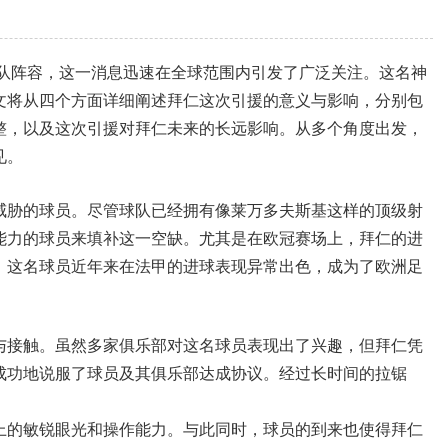
球队阵容，这一消息迅速在全球范围内引发了广泛关注。这名神
文将从四个方面详细阐述拜仁这次引援的意义与影响，分别包
整，以及这次引援对拜仁未来的长远影响。从多个角度出发，
见。
威胁的球员。尽管球队已经拥有像莱万多夫斯基这样的顶级射
能力的球员来填补这一空缺。尤其是在欧冠赛场上，拜仁的进
，这名球员近年来在法甲的进球表现异常出色，成为了欧洲足
与接触。虽然多家俱乐部对这名球员表现出了兴趣，但拜仁凭
成功地说服了球员及其俱乐部达成协议。经过长时间的拉锯
上的敏锐眼光和操作能力。与此同时，球员的到来也使得拜仁