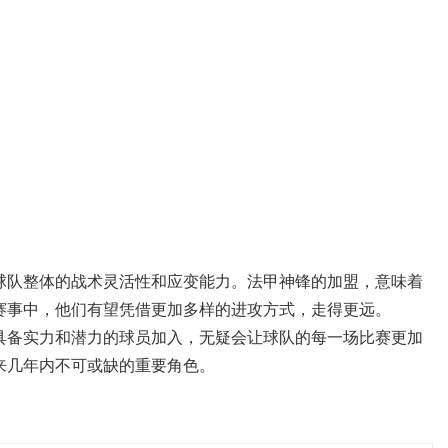
球队整体的战术灵活性和应变能力。法甲神锋的加盟，意味着
赛事中，他们有望凭借更加多样的进攻方式，走得更远。
具备实力和潜力的球员加入，无疑会让球队的每一场比赛更加
来几年内不可或缺的重要角色。