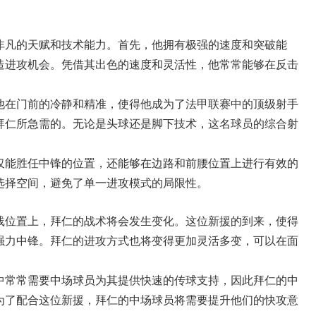
非凡的天赋和技术能力。首先，他拥有极强的速度和突破能
造进攻机会。凭借其出色的速度和灵活性，他常常能够在反击
他在门前的冷静和精准，使得他成为了法甲联赛中的顶级射手
拜仁所急需的。无论是头球还是脚下技术，这名球员的综合射
仅能胜任中锋的位置，还能够在边路和前腰位置上进行有效的
选择空间，避免了单一进攻模式的局限性。
线位置上，拜仁的战术将会发生变化。这位新援的到来，使得
强力中锋。拜仁的进攻方式也将变得更加灵活多变，可以在面
中常常需要中场球员为其提供快速的传球支持，因此拜仁的中
为了配合这位新援，拜仁的中场球员将需要提升他们的快攻意