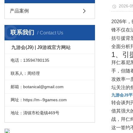
2026-0
产品案例
2026
C
锋不仅在
联系我们
Contact Us
括引援背
全面分析
九游会(J9) | J9游戏官方网站
1、引
电话：13594780135
拜仁慕尼
手，但随
联系人：周经理
攻效率一
邮箱：botanical@gmail.com
坛关注的
九游会J9
网址：https://m--9games.com
转会谈判
借其强大
地址：清镇市松毫镇469号
战，拜仁
这一签约