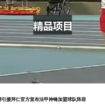
磅引援拜仁官方宣布法甲神锋加盟球队阵容