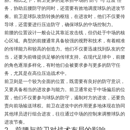
胁。相比之下，前卫更多的是承担中场的“防守”与“过渡”任
务，协助后腰防守的同时，还需要有效地调度球队的进攻节
奏。前卫是球队攻防转换的枢纽，在进攻时，他们不仅要传
导球，还需要进行压迫防守，确保球队的中场控制力。
前腰的位置设计一般会让其靠近攻击线，但仍处于中场的核
心区域。典型的前腰通常具备较强的视野和技术，有着精准
的传球能力和较高的创造力。他们不仅要迅速找到队友的空
当，还要为前锋提供足够的传球支持。在现代足球中，前腰
的角色逐渐多样化，有时他们会被要求参与更多的防守任
务，尤其是在高位压迫战术中。
前卫则是一个较为全面的位置，既需要有良好的防守意识，
又要具备相当的进攻参与能力。前卫通常处于中场偏后的位
置，他们不仅要参与球队的防守，遏制对方的进攻，还要负
责向前场输送球权。前卫在进攻中的作用更多地体现在协同
其他球员进行组合进攻，往往通过中场的控制来调整球队的
进攻节奏。
2、前腰与前卫对战术布局的影响