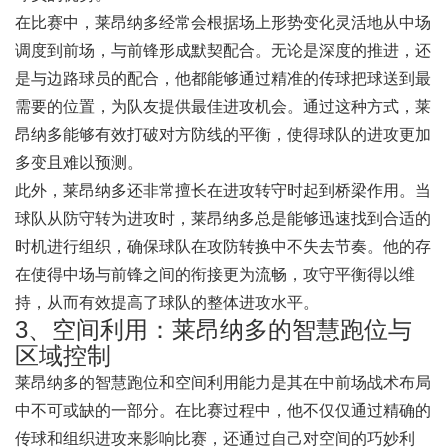
在比赛中，莱昂纳多经常会根据场上形势变化灵活地从中场
调度到前场，与前锋形成默契配合。无论是深度的推进，还
是与边路球员的配合，他都能够通过精准的传球把球送到最
需要的位置，为队友提供最佳进攻机会。通过这种方式，莱
昂纳多能够有效打破对方防线的平衡，使得球队的进攻更加
多变且难以预测。
此外，莱昂纳多还非常擅长在进攻转守时起到桥梁作用。当
球队从防守转为进攻时，莱昂纳多总是能够迅速找到合适的
时机进行组织，确保球队在攻防转换中不失去节奏。他的存
在使得中场与前锋之间的衔接更为流畅，攻守平衡得以维
持，从而有效提高了球队的整体进攻水平。
3、空间利用：莱昂纳多的智慧跑位与
区域控制
莱昂纳多的智慧跑位和空间利用能力是其在中前场战术布局
中不可或缺的一部分。在比赛过程中，他不仅仅通过精确的
传球和组织进攻来影响比赛，还通过自己对空间的巧妙利