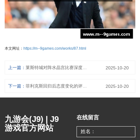
本文网址：
https://m--9games.com/works/87.html
上一篇：
莱斯特城对阵水晶宫比赛深度分析及未来走势预测
2025-10-20
下一篇：
菲利克斯回归后态度变化的评估方法与分析
2025-10-20
九游会(J9) | J9
在线留言
游戏官方网站