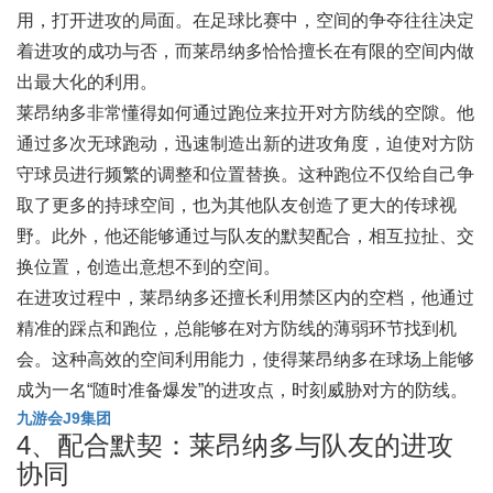
用，打开进攻的局面。在足球比赛中，空间的争夺往往决定
着进攻的成功与否，而莱昂纳多恰恰擅长在有限的空间内做
出最大化的利用。
莱昂纳多非常懂得如何通过跑位来拉开对方防线的空隙。他
通过多次无球跑动，迅速制造出新的进攻角度，迫使对方防
守球员进行频繁的调整和位置替换。这种跑位不仅给自己争
取了更多的持球空间，也为其他队友创造了更大的传球视
野。此外，他还能够通过与队友的默契配合，相互拉扯、交
换位置，创造出意想不到的空间。
在进攻过程中，莱昂纳多还擅长利用禁区内的空档，他通过
精准的踩点和跑位，总能够在对方防线的薄弱环节找到机
会。这种高效的空间利用能力，使得莱昂纳多在球场上能够
成为一名“随时准备爆发”的进攻点，时刻威胁对方的防线。
九游会J9集团
4、配合默契：莱昂纳多与队友的进攻
协同