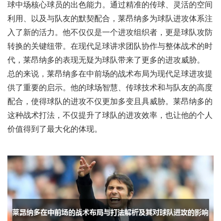
球中场核心球员的出色能力。通过精准的传球、灵活的空间
利用、以及与队友的默契配合，莱昂纳多为球队进攻体系注
入了新的活力。他不仅仅是一个进攻组织者，更是球队攻防
转换的关键纽带。在现代足球讲求团队协作与整体战术的时
代，莱昂纳多的表现无疑为球队带来了更多的进攻威胁。
总的来说，莱昂纳多在中前场的战术布局为现代足球进攻提
供了重要的启示。他的球场智慧、传球技术和与队友的高度
配合，使得球队的进攻不仅更加多变且具威胁。莱昂纳多的
这种战术打法，不仅提升了球队的进攻效率，也让他的个人
价值得到了最大化的体现。