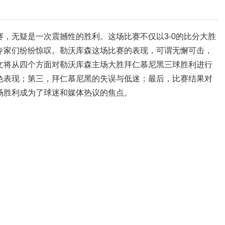
，无疑是一次震撼性的胜利。这场比赛不仅以3-0的比分大胜
专家们纷纷惊叹。勒沃库森这场比赛的表现，可谓无懈可击，
文将从四个方面对勒沃库森主场大胜拜仁慕尼黑三球胜利进行
色表现；第三，拜仁慕尼黑的失误与低迷；最后，比赛结果对
场胜利成为了球迷和媒体热议的焦点。