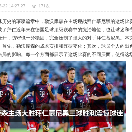
3-22 14:27:27
171次
球历史的璀璨篇章中，勒沃库森在主场迎战拜仁慕尼黑的这场比赛
破了拜仁近年来在德国足球顶级联赛中的统治地位，也让球迷和
全开，防守也十分稳固，完全压制了强大的对手拜仁慕尼黑。本
：首先，勒沃库森的战术安排和阵型变化；其次，球员个人的出
格局的影响。每一个方面都展示了这场比赛的不同层面，使得这