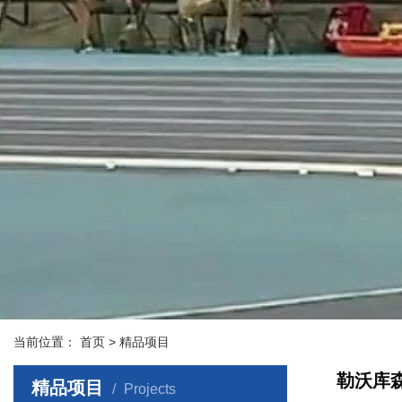
当前位置：
首页
> 精品项目
勒沃库
精品项目
Projects