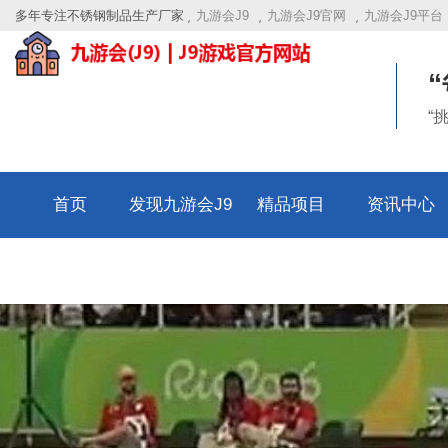
多年专注不锈钢制品生产厂家
九游会J9
九游会J9官网
九游会J9平台
“
首页
发现九游会J9
精品项目
资讯中心