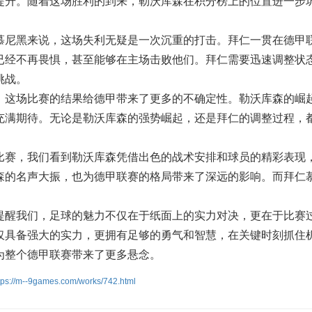
提升。随着这场胜利的到来，勒沃库森在积分榜上的位置进一步
慕尼黑来说，这场失利无疑是一次沉重的打击。拜仁一贯在德甲
已经不再畏惧，甚至能够在主场击败他们。拜仁需要迅速调整状
挑战。
，这场比赛的结果给德甲带来了更多的不确定性。勒沃库森的崛
充满期待。无论是勒沃库森的强势崛起，还是拜仁的调整过程，
比赛，我们看到勒沃库森凭借出色的战术安排和球员的精彩表现，
森的名声大振，也为德甲联赛的格局带来了深远的影响。而拜仁
提醒我们，足球的魅力不仅在于纸面上的实力对决，更在于比赛
仅具备强大的实力，更拥有足够的勇气和智慧，在关键时刻抓住
为整个德甲联赛带来了更多悬念。
tps://m--9games.com/works/742.html