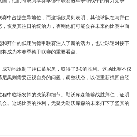
巩固，他们将成为本赛季德甲联赛冠军争夺战中的有力竞争
联赛中占据主导地位，而这场败局则表明，其他球队在与拜仁
态，恢复其往日的统治力，否则他们可能会在未来的比赛中面
起和拜仁的低迷为德甲联赛注入了新的活力，也让球迷对接下
都将成为本赛季德甲联赛的重要看点。
成功地压制了拜仁慕尼黑，取得了3-0的胜利。这场比赛不仅
慕尼黑则需要正视自身的问题，调整状态，以便重新找回曾经
过程中临场发挥的决策和细节。勒沃库森能够战胜拜仁，证明
机会。这场比赛的胜利，无疑为勒沃库森的未来打下了坚实的