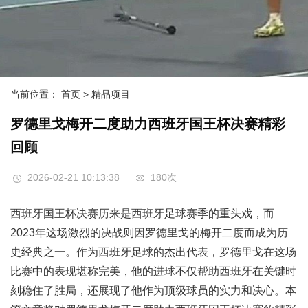
当前位置：
首页
> 精品项目
罗德里戈梅开二度助力西班牙国王杯决赛精彩
回顾
2026-02-21 10:13:38
180次
西班牙国王杯决赛历来是西班牙足球赛季的重头戏，而
2023年这场激烈的决战则因罗德里戈的梅开二度而成为历
史经典之一。作为西班牙足球的杰出代表，罗德里戈在这场
比赛中的表现堪称完美，他的进球不仅帮助西班牙在关键时
刻稳住了胜局，还展现了他作为顶级球员的实力和决心。本