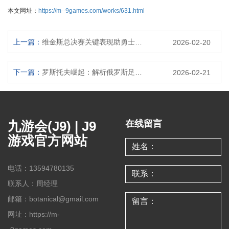
本文网址：
https://m--9games.com/works/631.html
上一篇：
维金斯总决赛关键表现助勇士夺冠展现决赛英雄本色
2026-02-20
下一篇：
罗斯托夫崛起：解析俄罗斯足球崭新篇章与未来发展趋势
2026-02-21
九游会(J9) | J9
在线留言
游戏官方网站
电话：13594780135
联系人：周经理
邮箱：botanical@gmail.com
网址：https://m-