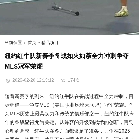
当前位置：
首页
> 精品项目
纽约红牛队新赛季备战如火如荼全力冲刺争夺
MLS冠军荣耀
2026-02-20 12:19:12
174次
随着新赛季的到来，纽约红牛队在备战过程中全力冲刺，目
标明确——争夺MLS（美国职业足球大联盟）冠军荣耀。作
为MLS历史上最具实力和传统的俱乐部之一，纽约红牛队今
年的备战显得尤为关键。从阵容的升级到战术的创新，再到
心理的调整，红牛队在各方面都做足了准备，力争在2025