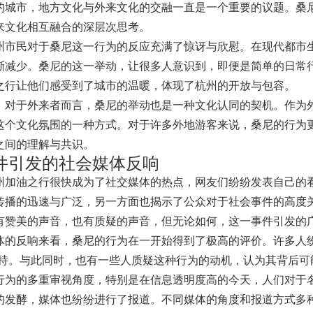
的城市，地方文化与外来文化的交融一直是一个重要的议题。桑
来文化相互融合的深层次思考。
州市民对于桑尼这一行为的反应充满了惊讶与欣慰。在现代都市
渐减少。桑尼的这一举动，让很多人意识到，即便是简单的日常
之行让他们感受到了城市的温暖，体现了杭州的开放与包容。
，对于外来者而言，桑尼的举动也是一种文化认同的契机。作为
这个文化氛围的一种方式。对于许多外地游客来说，桑尼的行为
之间的理解与共识。
件引发的社会媒体反响
州加油之行很快成为了社交媒体的热点，网友们纷纷发表自己的
传播的迅速与广泛，另一方面也揭示了公众对于社会事件的高度
有赞美的声音，也有质疑的声音，但无论如何，这一事件引发的
体的反响来看，桑尼的行为在一开始得到了极高的评价。许多人
支持。与此同时，也有一些人质疑这种行为的动机，认为其背后
行为的多重审视角度，特别是在信息透明度高的今天，人们对于
的发酵，媒体也纷纷进行了报道。不同媒体的角度和报道方式多