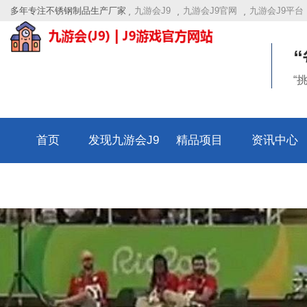
多年专注不锈钢制品生产厂家
九游会J9
九游会J9官网
九游会J9平台
“
首页
发现九游会J9
精品项目
资讯中心