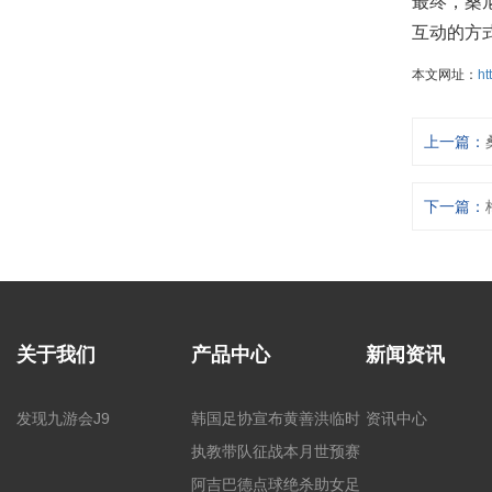
最终，桑
互动的方
本文网址：
ht
上一篇：
下一篇：
关于我们
产品中心
新闻资讯
发现九游会J9
韩国足协宣布黄善洪临时
资讯中心
执教带队征战本月世预赛
阿吉巴德点球绝杀助女足