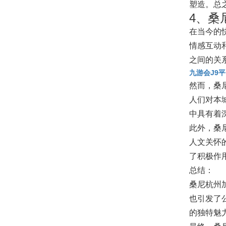
塑造。总
4、桑
在当今的
情感互动
之间的关
九游会J9
然而，桑
人们对本
中具有着
此外，桑
人文关怀
了积极作
总结：
桑尼杭州
也引发了
的独特魅