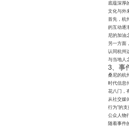
底蕴深厚
文化与外
首先，杭
的互动逐
尼的加油
另一方面
认同杭州
与当地人
3、事
桑尼的杭
时代信息
花八门，
从社交媒
行为”的
公众人物
随着事件