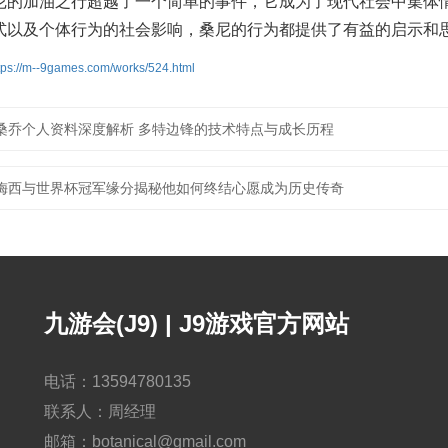
尼的加油之行超越了一个简单的事件，它成为了现代社会中集体
式以及个体行为的社会影响，桑尼的行为都提供了有益的启示和
tps://m--9games.com/works/524.html
桑乔个人资料深度解析 多特边锋的技术特点与成长历程
梅西与世界杯冠军缘分揭秘他如何终结心愿成为历史传奇
九游会(J9) | J9游戏官方网站
电话：13594780135
联系人：周经理
邮箱：botanical@gmail.com