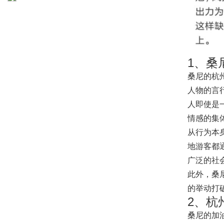
1、桑
桑尼的杭
人物的言
人即使是
情感的集
从行为本
地游客都
广泛的社
此外，桑
的举动打
2、杭
桑尼的加