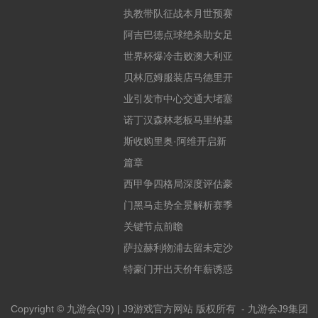
执教带队征战本月世预赛
阿吉巴德点球绝杀助女足
世界杯爆冷击败澳大利亚
贝林厄姆服装店马德里开
业引发市中心交通大堵塞
诺丁汉森林老板马里纳基
斯收购里奥·阿维开启新
篇章
西甲争四格局深度评估豪
门黑马走势全景解析赛季
关键节点前瞻
萨拉赫利物浦去留未定沙
特豪门开出天价年薪诱惑
Copyright © 九游会(J9) | J9游戏官方网站 版权所有 -
九游会J9集团