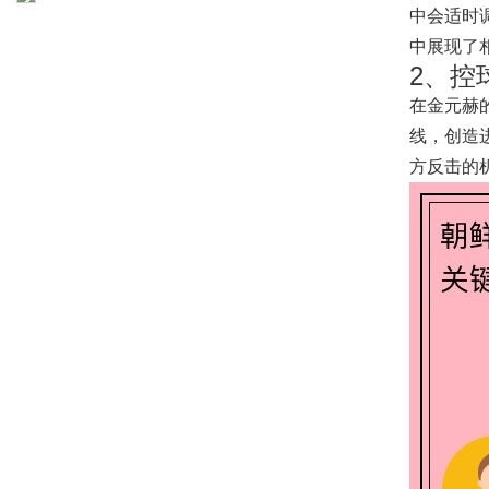
中会适时
中展现了
2、控
在金元赫
线，创造
方反击的