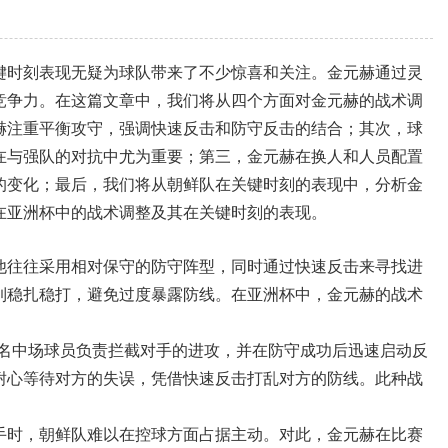
键时刻表现无疑为球队带来了不少惊喜和关注。金元赫通过灵
竞争力。在这篇文章中，我们将从四个方面对金元赫的战术调
赫注重平衡攻守，强调快速反击和防守反击的结合；其次，球
在与强队的对抗中尤为重要；第三，金元赫在换人和人员配置
的变化；最后，我们将从朝鲜队在关键时刻的表现中，分析金
在亚洲杯中的战术调整及其在关键时刻的表现。
他往往采用相对保守的防守阵型，同时通过快速反击来寻找进
到稳扎稳打，避免过度暴露防线。在亚洲杯中，金元赫的战术
四名中场球员负责拦截对手的进攻，并在防守成功后迅速启动反
耐心等待对方的失误，凭借快速反击打乱对方的防线。此种战
手时，朝鲜队难以在控球方面占据主动。对此，金元赫在比赛