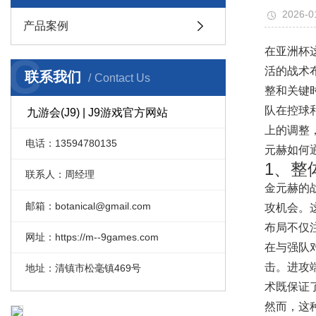
2026-0
产品案例
在亚洲杯
C
活的战术
联系我们
Contact Us
整和关键
队在控球
九游会(J9) | J9游戏官方网站
上的调整
电话：13594780135
元赫如何
1、整
联系人：周经理
金元赫的
邮箱：botanical@gmail.com
攻机会。
布局不仅
网址：https://m--9games.com
在与强队
击。进攻
地址：清镇市松毫镇469号
术既保证
然而，这