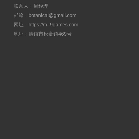
联系人：周经理
邮箱：botanical@gmail.com
网址：https://m--9games.com
地址：清镇市松毫镇469号