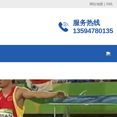
网站地图
|
XML
服务热线
13594780135