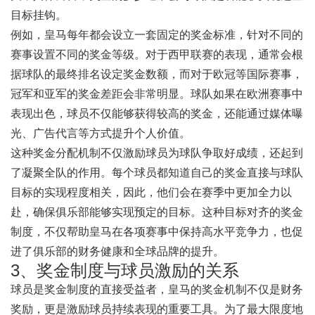
目标挂钩。
例如，皇马每年都会设立一套固定的奖金标准，针对不同的
赛事设置不同的奖金等级。对于西甲联赛的表现，通常会根
据球队的最终排名设定奖金数额，而对于欧冠等国际赛事，
冠军和亚军的奖金差距会非常明显。球队如果在欧洲赛事中
表现出色，球员不仅能够获得较高的奖金，还能通过媒体曝
光、广告代言等方式提升个人价值。
这种奖金分配机制不仅激励球员为球队争取好成绩，还起到
了凝聚全队的作用。每个球员都知道自己的奖金直接与球队
目标的实现程度相关，因此，他们会在赛季中更加全力以
赴，确保俱乐部能够实现预定的目标。这种目标对齐的奖金
制度，不仅帮助皇马在各项赛事中保持高水平竞争力，也促
进了俱乐部的财务健康和全球品牌的提升。
3、奖金制度与球员激励的关系
球员是奖金制度的直接受益者，皇马的奖金机制不仅是财务
奖励，更是激励球员持续表现的重要工具。为了最大限度地