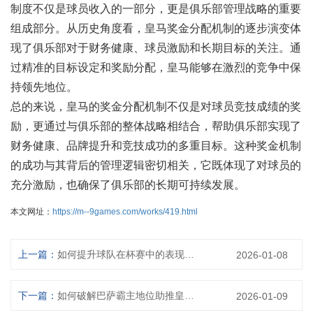
制度不仅是球员收入的一部分，更是俱乐部管理战略的重要
组成部分。从历史角度看，皇马奖金分配机制的逐步演变体
现了俱乐部对于财务健康、球员激励和长期目标的关注。通
过精准的目标设定和奖励分配，皇马能够在激烈的竞争中保
持领先地位。
总的来说，皇马的奖金分配机制不仅是对球员竞技成绩的奖
励，更通过与俱乐部的整体战略相结合，帮助俱乐部实现了
财务健康、品牌提升和竞技成功的多重目标。这种奖金机制
的成功与其背后的管理逻辑密切相关，它既体现了对球员的
充分激励，也确保了俱乐部的长期可持续发展。
本文网址：
https://m--9games.com/works/419.html
上一篇：
如何提升球队在杯赛中的表现以增强竞技状态和战术执行力
2026-01-08
下一篇：
如何破解巴萨霸主地位助推皇马重返巅峰并重塑足球王朝
2026-01-09