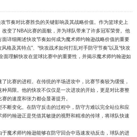
现的快攻节奏对比赛胜负的关键影响及其战略价值。作为篮球史上
改变了NBA比赛的面貌，并为球队带来了许多冠军荣誉。他
方面详细阐述快攻节奏如何成为魔术师约翰逊战略价值的重要
风格及其特点”、“快攻战术如何打乱对手防守节奏”以及“快攻
将全面理解快攻在篮球比赛中的重要性，并揭示魔术师约翰逊如
速了比赛的进程。在传统的半场进攻中，比赛节奏较为缓慢，
这种局限。他的快攻不仅仅是一次进攻的开始，更是对比赛整
比赛的速度和张力都会显著提升。
型不断变化。在防守反击的过程中，防守方难以完全站位和应
术师约翰逊正是凭借其敏捷的视野和精准的传球，将球队快速
由于魔术师约翰逊能够在防守回合中迅速发动反击，球队的进