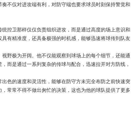
节奏不仅对进攻端有利，对防守端也要求球员时刻保持警觉和
传统控卫那样仅仅负责组织进攻，而是通过高度的场上意识和
仅具有精准度，还具备极强的时机感，能够迅速将球传到队友
，视野极为开阔。他不仅能观察到球场上的每个细节，还能通
筐，而是通过一系列复杂的传球与配合，迅速拉开对方防线，
常出色的速度和灵活性，能够在防守方未完全布防之前快速突
力，常常不得不做出匆忙的决策，这也为他的球队提供了更多