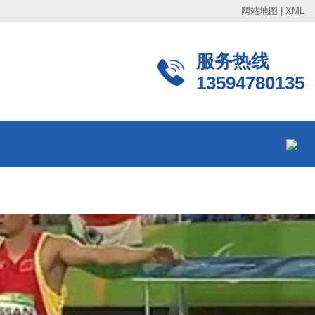
网站地图
|
XML
服务热线
13594780135