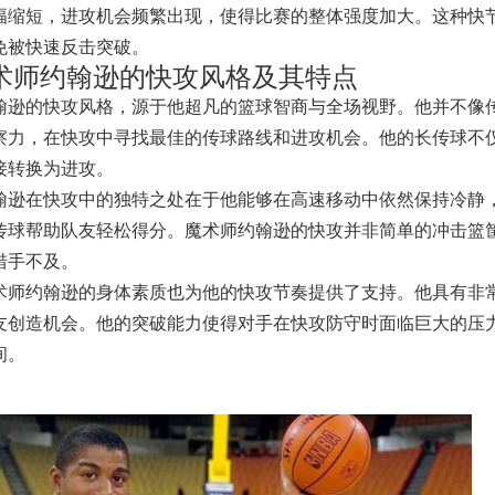
幅缩短，进攻机会频繁出现，使得比赛的整体强度加大。这种快
免被快速反击突破。
术师约翰逊的快攻风格及其特点
翰逊的快攻风格，源于他超凡的篮球智商与全场视野。他并不像
察力，在快攻中寻找最佳的传球路线和进攻机会。他的长传球不
接转换为进攻。
翰逊在快攻中的独特之处在于他能够在高速移动中依然保持冷静
传球帮助队友轻松得分。魔术师约翰逊的快攻并非简单的冲击篮
措手不及。
术师约翰逊的身体素质也为他的快攻节奏提供了支持。他具有非
友创造机会。他的突破能力使得对手在快攻防守时面临巨大的压
间。