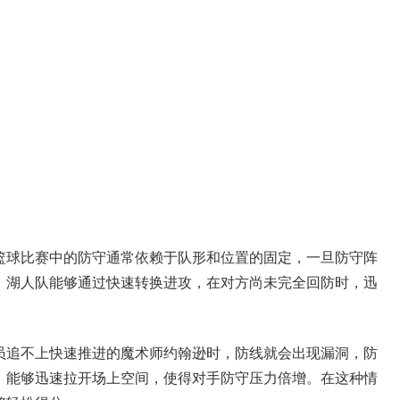
篮球比赛中的防守通常依赖于队形和位置的固定，一旦防守阵
，湖人队能够通过快速转换进攻，在对方尚未完全回防时，迅
员追不上快速推进的魔术师约翰逊时，防线就会出现漏洞，防
，能够迅速拉开场上空间，使得对手防守压力倍增。在这种情