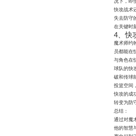
况下，即
快攻战术
失去防守
在关键时
4、快
魔术师约
员都能在
与角色在
球队的快
破和传球
投篮空间
快攻的成
转变为防
总结：
通过对魔
他的智慧