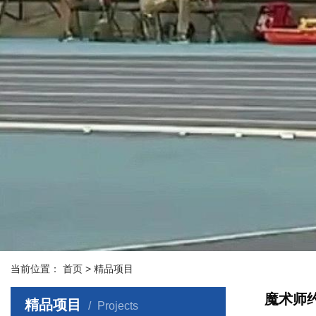
当前位置：
首页
> 精品项目
魔术师
精品项目
Projects