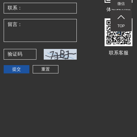
微信
体验移动端
TOP
联系客服