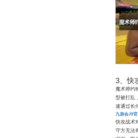
3、快
魔术师约
型被打乱
速通过长
九游会J9
快攻战术
守方无法