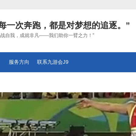
“每一次奔跑，都是对梦想的追逐。”
挑战自我，成就非凡——我们助你一臂之力！”
服务方向
联系九游会J9
官网