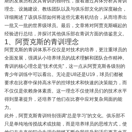
斯的发展历程及其青训的独特性，接着通过具体分析其青训
理念、设施建设、教练团队以及与俱乐部文化的深度融合，
详细阐述了该俱乐部如何将这些元素有机结合，从而培养出
一批又一批的世界级球员。最后，文章将对阿贾克斯崛起的
经验进行总结，并探讨其他俱乐部在青训方面的借鉴意义。
1、阿贾克斯的青训理念
阿贾克斯的青训体系不仅仅是对技术的培养，更注重球员的
全面发展，强调从小培养球员的战术理解和团队合作精神。
青训的核心理念是“技术优先”，这一点从阿贾克斯各级别的
青少年训练中可以看出。无论是U8还是U19，球员们都被
要求在比赛中保持高水平的控球技术和快速的决策能力，而
不仅仅是依赖身体素质。这一理念不仅使球员们的技术水平
得到显著提升，还培养了他们在比赛中应对复杂局面的能
力。
此外，阿贾克斯青训特别强调“总是学习”的文化。俱乐部不
只是单纯地传授战术或技能，而是培养球员的思维方式，使