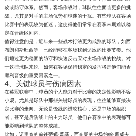
攻或防守体系。然而，客场作战时，球队往往面临更多的挑
战，尤其是对手的主场优势和球迷的干扰。有些球队在客场
比赛中的表现较为低迷，这使得他们常常在赛季末期难以稳
定在晋级区间内。
值得注意的是，近年来一些战术打法更为成熟的球队，如西
布朗和斯旺西等，已经能够在客场找到适应的比赛节奏。他
们通过更为稳固的防守和快速反击应对主场作战的挑战。对
于这些球队来说，如何在客场保持稳定的发挥将是他们能否
顺利晋级的重要因素之一。
4、关键球员与伤病因素
在英冠联赛中，球员的个人能力对于比赛的决定性影响不容
小觑。尤其是球队中那些关键球员的表现，往往能够直接决
定比赛的走向。无论是锋线的进攻核心，还是中场的组织
者，甚至是后防线上的主力球员，他们在赛季中的表现都可
能影响到球队的整体成绩。
比如，诺里奇的前锋蒂姆·普基，西布朗的中场约翰·斯威夫