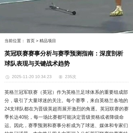
当前位置：
首页
> 精品项目
英冠联赛赛事分析与赛季预测指南：深度剖析
球队表现与关键战术趋势
2025-11-20 10:34:23
235次
英格兰冠军联赛（英冠）作为英格兰足球体系的重要组成部
分，吸引了大量球迷的关注。每个赛季，来自英格兰各地的
24支球队都在为晋级英超而展开激烈的角逐。英冠联赛的赛
季长达40轮，每一场比赛都可能决定晋级资格或者降级命
运。因此，赛季预测和赛事分析成为了球迷、媒体和专家们