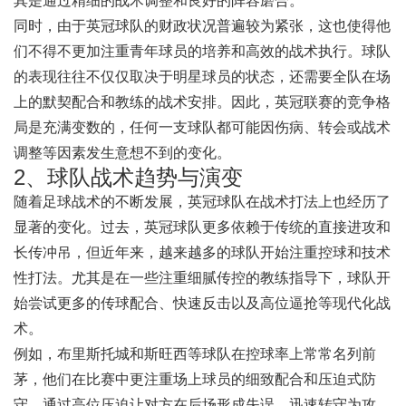
其是通过精细的战术调整和良好的阵容磨合。
同时，由于英冠球队的财政状况普遍较为紧张，这也使得他
们不得不更加注重青年球员的培养和高效的战术执行。球队
的表现往往不仅仅取决于明星球员的状态，还需要全队在场
上的默契配合和教练的战术安排。因此，英冠联赛的竞争格
局是充满变数的，任何一支球队都可能因伤病、转会或战术
调整等因素发生意想不到的变化。
2、球队战术趋势与演变
随着足球战术的不断发展，英冠球队在战术打法上也经历了
显著的变化。过去，英冠球队更多依赖于传统的直接进攻和
长传冲吊，但近年来，越来越多的球队开始注重控球和技术
性打法。尤其是在一些注重细腻传控的教练指导下，球队开
始尝试更多的传球配合、快速反击以及高位逼抢等现代化战
术。
例如，布里斯托城和斯旺西等球队在控球率上常常名列前
茅，他们在比赛中更注重场上球员的细致配合和压迫式防
守。通过高位压迫让对方在后场形成失误，迅速转守为攻。