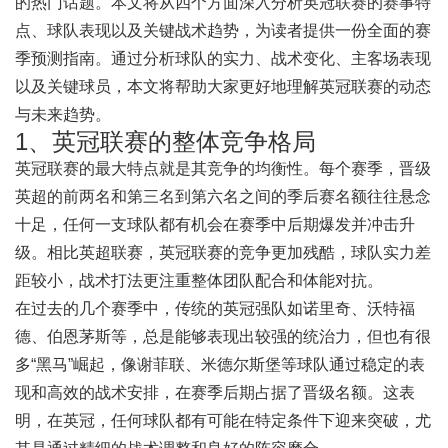
的热门话题。本文将从四个方面深入分析英冠联赛的赛事特
点、球队表现以及关键战术趋势，为读者提供一份全面的赛
季预测指南。通过分析球队的实力、战术变化、主客场表现
以及关键球员，本文将帮助大家更好地理解英冠联赛的动态
与未来趋势。
1、英冠联赛的整体竞争格局
英冠联赛的最大特点就是其竞争的均衡性。每个赛季，晋级
英超的前两名和第三名到第六名之间的季后赛名额往往悬念
十足，任何一支球队都有机会在赛季中后期爆发并冲击升
级。相比英超联赛，英冠联赛的竞争更加残酷，球队实力差
距较小，战术打法更注重整体团队配合和体能对抗。
在过去的几个赛季中，传统的英冠强队如诺里奇、沃特福
德、伯恩茅斯等，总是能够表现出较强的统治力，但也有很
多“黑马”崛起，像谢菲联、米德尔斯堡等球队通过稳定的表
现和高效的战术安排，在赛季后期占据了晋级名额。这表
明，在英冠，任何球队都有可能在特定条件下迎来突破，尤