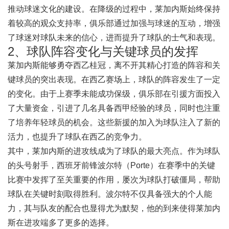
推动球迷文化的建设。在降级的过程中，莱加内斯始终保持
着较高的观众支持率，俱乐部通过加强与球迷的互动，增强
了球迷对球队未来的信心，进而提升了球队的士气和表现。
2、球队阵容变化与关键球员的发挥
莱加内斯能够勇夺西乙桂冠，离不开其精心打造的阵容和关
键球员的突出表现。在西乙赛场上，球队的阵容发生了一定
的变化。由于上赛季未能成功保级，俱乐部在引援方面投入
了大量资金，引进了几名具备西甲经验的球员，同时也注重
了培养年轻球员的机会。这些新援的加入为球队注入了新的
活力，也提升了球队在西乙的竞争力。
其中，莱加内斯的进攻线成为了球队的最大亮点。作为球队
的头号射手，西班牙前锋波尔特（Porte）在赛季中的关键
比赛中发挥了至关重要的作用，屡次为球队打破僵局，帮助
球队在关键时刻取得胜利。波尔特不仅具备强大的个人能
力，其与队友的配合也显得尤为默契，他的到来使得莱加内
斯在进攻端多了更多的选择。