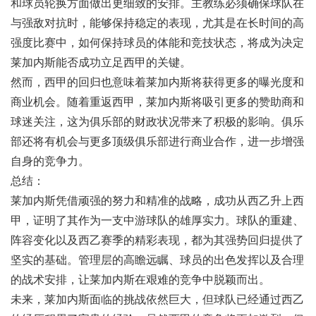
和球员轮换方面做出更细致的安排。主教练必须确保球队在
与强敌对抗时，能够保持稳定的表现，尤其是在长时间的高
强度比赛中，如何保持球员的体能和竞技状态，将成为决定
莱加内斯能否成功立足西甲的关键。
然而，西甲的回归也意味着莱加内斯将获得更多的曝光度和
商业机会。随着重返西甲，莱加内斯将吸引更多的赞助商和
球迷关注，这为俱乐部的财政状况带来了积极的影响。俱乐
部还将有机会与更多顶级俱乐部进行商业合作，进一步增强
自身的竞争力。
总结：
莱加内斯凭借顽强的努力和精准的战略，成功从西乙升上西
甲，证明了其作为一支中游球队的雄厚实力。球队的重建、
阵容变化以及西乙赛季的精彩表现，都为其强势回归提供了
坚实的基础。管理层的高瞻远瞩、球员的出色发挥以及合理
的战术安排，让莱加内斯在艰难的竞争中脱颖而出。
未来，莱加内斯面临的挑战依然巨大，但球队已经通过西乙