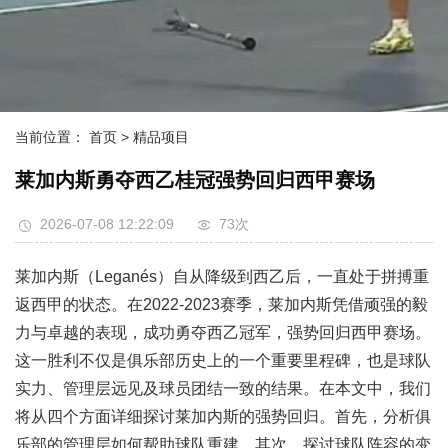
当前位置：
首页
> 精品项目
莱加内斯勇夺西乙桂冠强势回归西甲赛场
2026-07-08 12:22:09
73次
莱加内斯（Leganés）自从降级到西乙后，一直处于拼搏重
返西甲的状态。在2022-2023赛季，莱加内斯凭借顽强的毅
力与卓越的表现，成功勇夺西乙冠军，强势回归西甲赛场。
这一胜利不仅是俱乐部历史上的一个重要里程碑，也是球队
实力、管理层远见及球员团结一致的结果。在本文中，我们
将从四个方面详细探讨莱加内斯的强势回归。首先，分析俱
乐部的管理层如何帮助球队重建。其次，探讨球队阵容的变