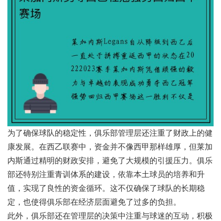
为了确保球队的稳定性，俱乐部管理层还注重了财政上的健
康发展。在西乙联赛中，资金并不像西甲那样雄厚，但莱加
内斯通过精明的财政安排，避免了大规模的引援压力。俱乐
部还特别注重青训体系的建设，依靠本土球员的培养和升
值，实现了良性的资金循环。这不仅确保了球队的长期稳
定，也使得俱乐部在经济层面避免了过多的负担。
此外，俱乐部还在管理层的决策中注重与球迷的互动，积极