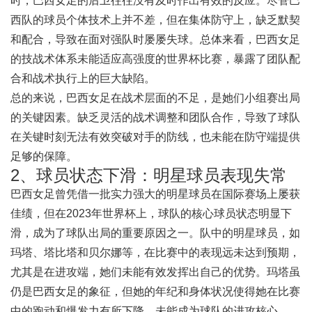
时，巴西女足的后卫往往没有及时作出有效的反应。尽管巴
西队的球员个体技术上并不差，但在集体防守上，缺乏默契
和配合，导致在面对强队时屡屡失球。总体来看，巴西女足
的技战术体系未能适应高强度的世界杯比赛，暴露了团队配
合和战术执行上的巨大缺陷。
总的来说，巴西女足在战术层面的不足，是她们小组赛出局
的关键因素。缺乏灵活的战术调整和团队合作，导致了球队
在关键时刻无法有效突破对手的防线，也未能在防守端提供
足够的保障。
2、球员状态下滑：明星球员表现失常
巴西女足曾凭借一批实力强大的明星球员在国际赛场上屡获
佳绩，但在2023年世界杯上，球队的核心球员状态明显下
滑，成为了球队出局的重要原因之一。队中的明星球员，如
玛塔、塔比塔和贝尔娜等，在比赛中的表现远未达到预期，
尤其是在进攻端，她们未能有效发挥出自己的优势。玛塔虽
仍是巴西女足的象征，但她的年纪和身体状况使得她在比赛
中的跑动和爆发力有所下降，未能成为球队的进攻核心。