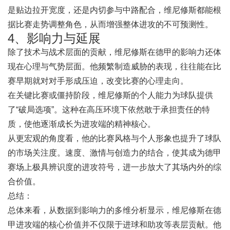
是贴边拉开宽度，还是内切参与中路配合，维尼修斯都能根
据比赛走势调整角色，从而增强整体进攻的不可预测性。
4、影响力与延展
除了技术与战术层面的贡献，维尼修斯在德甲的影响力还体
现在心理与气势层面。他频繁制造威胁的表现，往往能在比
赛早期就对对手形成压迫，改变比赛的心理走向。
在关键比赛或僵持阶段，维尼修斯的个人能力为球队提供
了“破局选项”。这种在高压环境下依然敢于承担责任的特
质，使他逐渐成长为进攻端的精神核心。
从更宏观的角度看，他的比赛风格与个人形象也提升了球队
的市场关注度。速度、激情与创造力的结合，使其成为德甲
赛场上极具辨识度的进攻符号，进一步放大了其场内外的综
合价值。
总结：
总体来看，从数据到影响力的多维分析显示，维尼修斯在德
甲进攻端的核心价值并不仅限于进球和助攻等表层贡献。他