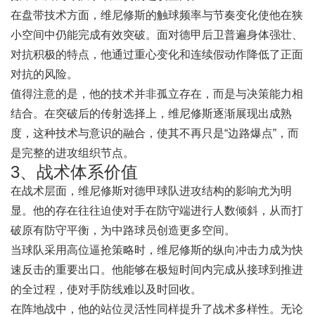
在盘带技术方面，维尼修斯的触球频率与节奏变化使他在狭
小空间中仍能完成有效突破。面对德甲后卫普遍身体强壮、
对抗积极的特点，他通过重心变化和连续假动作降低了正面
对抗的风险。
值得注意的是，他的技术并非孤立存在，而是与决策能力相
结合。在突破后的传射选择上，维尼修斯逐渐展现出成熟
度，这种技术与意识的融合，使其不再只是“边路爆点”，而
是完整的进攻组织节点。
3、战术体系价值
在战术层面，维尼修斯对德甲球队进攻结构的影响尤为明
显。他的存在往往迫使对手在防守端进行人数倾斜，从而打
破原有防守平衡，为中路球员创造更多空间。
当球队采用高位逼抢策略时，维尼修斯的纵向冲击力成为快
速反击的重要出口。他能够在极短时间内完成从接球到推进
的全过程，使对手防线难以及时回收。
在阵地战中，他的站位灵活性同样提升了战术多样性。无论