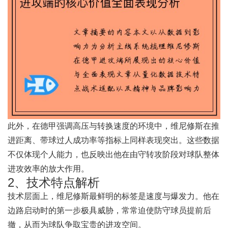
此外，在德甲强调高压与转换速度的环境中，维尼修斯在推
进距离、带球过人成功率等指标上同样表现突出。这些数据
不仅体现个人能力，也反映出他在由守转攻阶段对球队整体
进攻效率的放大作用。
2、技术特点解析
技术层面上，维尼修斯最鲜明的标签是速度与爆发力。他在
边路启动时的第一步极具威胁，常常迫使防守球员提前后
撤，从而为球队争取宝贵的进攻空间。