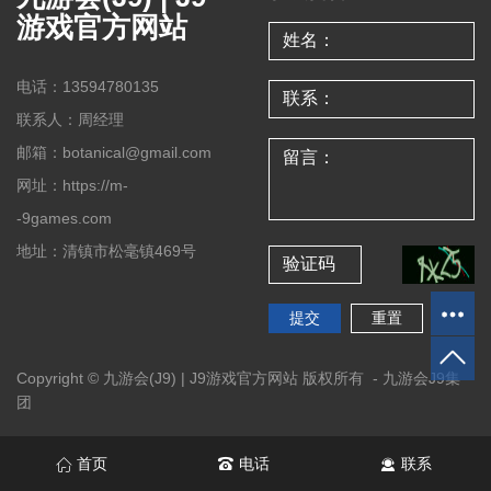
游戏官方网站
电话：13594780135
联系人：周经理
邮箱：botanical@gmail.com
网址：https://m-
-9games.com
地址：清镇市松毫镇469号
Copyright © 九游会(J9) | J9游戏官方网站 版权所有 -
九游会J9集
团
首页
电话
联系