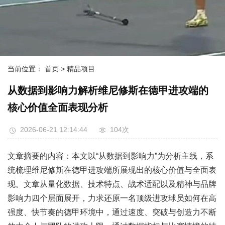
当前位置：
首页
> 精品项目
从数据到影响力解析维尼修斯在德甲进攻端的
核心价值全面表现分析
2026-06-21 12:14:44
104次
文章摘要的内容：本文以“从数据到影响力”为分析主线，系
统梳理维尼修斯在德甲进攻端所展现出的核心价值与全面表
现。文章从量化数据、技术特点、战术适配以及精神与品牌
影响力四个层面展开，力求还原一名顶级进攻球员如何在高
强度、快节奏的德甲环境中，通过速度、突破与创造力不断