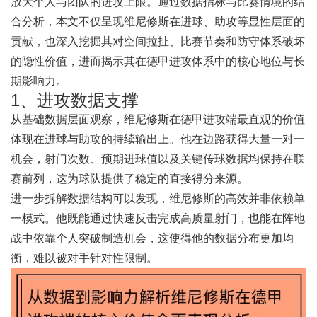
放大个人与团队的进攻上限。通过数据指标与比赛情境的结
合分析，本文不仅呈现维尼修斯在进球、助攻等显性层面的
贡献，也深入挖掘其对空间拉扯、比赛节奏和防守体系破坏
的隐性价值，进而揭示其在德甲进攻体系中的核心地位与长
期影响力。
1、进攻数据支撑
从基础数据层面观察，维尼修斯在德甲进攻端最直观的价值
体现在进球与助攻的持续输出上。他在边路获得大量一对一
机会，射门次数、预期进球值以及关键传球数据均保持在联
赛前列，这为球队提供了稳定的直接得分来源。
进一步拆解数据结构可以发现，维尼修斯的高效并非依赖单
一模式。他既能通过快速反击完成高质量射门，也能在阵地
战中依靠个人突破制造机会，这使得他的数据分布更加均
衡，难以被对手针对性限制。