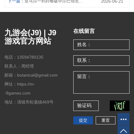
下一篇：
亚马尔一剑封喉破毕尔巴鄂竞技巴萨全取三分紧追西甲榜首不放步伐
2026-06-21
九游会(J9) | J9
在线留言
游戏官方网站
电话：13594780135
联系人：周经理
邮箱：botanical@gmail.com
网址：https://m-
-9games.com
地址：清镇市松毫镇469号