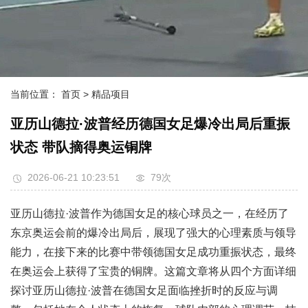
当前位置：
首页
> 精品项目
亚历山德拉·波普经历德国女足爆冷出局后重振
状态 带队摘得奥运铜牌
2026-06-21 10:23:51
79次
亚历山德拉·波普作为德国女足的核心球员之一，在经历了
东京奥运会前的爆冷出局后，展现了强大的心理素质与领导
能力，在接下来的比赛中带领德国女足成功重振状态，最终
在奥运会上获得了宝贵的铜牌。这篇文章将从四个方面详细
探讨亚历山德拉·波普在德国女足面临挫折时的反应与调