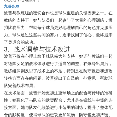
九游会J9
波普与教练组的密切合作也是球队重建的关键因素之一。在
教练的支持下，她与队员们一起参与了大量的心理训练，模
拟比赛压力，帮助每个球员更好地理解自己的角色并克服压
力。球队通过这些共同的努力，逐渐找回了信心，最终迎来
了奥运会的成功。
3、战术调整与技术改进
波普不仅在心理上给予球队极大的支持，她还与教练组一起
对德国女足的战术体系进行了适当的调整。在爆冷出局后，
教练组深刻反思了战术上的不足，特别是在防守反击和进攻
转换方面存在的问题。波普提出了自己的一些意见，帮助球
队完善战术布局。
在技术层面，波普开始更加注重球场上的配合与传球的准确
性，她强化了与队友的默契配合，尤其是在锋线与中场的连
接方面。她与队友们频繁进行小范围的训练，提升了整体配
合的默契度，使得球队的进攻更加流畅，防守也更加严密。