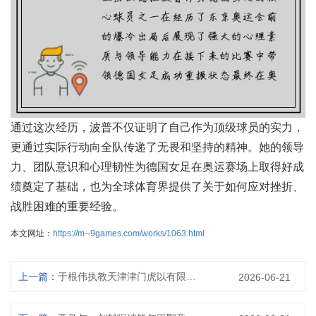
通过这次经历，波普不仅证明了自己作为顶级球员的实力，
更通过实际行动向全队传递了无畏和坚持的精神。她的领导
力、团队意识和心理韧性为德国女足在奥运赛场上取得好成
绩奠定了基础，也为全球体育界提供了关于如何应对挫折、
战胜困难的重要经验。
本文网址：
https://m--9games.com/works/1063.html
上一篇：
于根伟执教天津津门虎以有限投入稳居中超积分榜中游展现务实建队智慧与韧性
2026-06-21