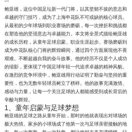
---
鲍亚雄，这位中国足坛新一代门将，以其坚韧不拔的意志和
卓越的守门技巧，成为了上海申花队不可或缺的核心球员。
从最初的少年球场到职业赛场的磨砺，每一次挫折和挑战都
在塑造他的坚强意志与卓越能力。本文将全景式描绘鲍亚雄
的成长历程，从童年足球启蒙、职业生涯起步、赛场磨砺到
成为申花队核心门将的辉煌瞬间，通过四个方面展现他不畏
艰难、不断超越自我的奋斗故事。他的经历不仅是个人成功
的缩影，更体现了中国足球年轻一代追求卓越的精神风貌。
在激烈的竞争环境中，鲍亚雄用行动证明了勤奋与坚持的重
要性，也为无数年轻球员树立了榜样。他的故事充满激情、
感动与力量，让每一个关注足球的人都能感受到成长背后的
辛酸与辉煌。
1、童年启蒙与足球梦想
鲍亚雄的足球之路从童年开始，那时的他就表现出对球场的
极大热情。家乡的小球场成了他第一次与足球亲密接触的地