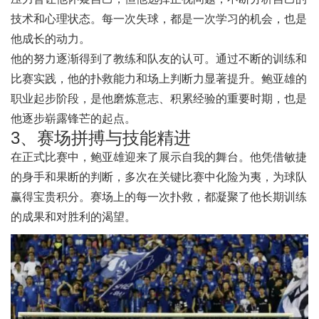
技术和心理状态。每一次失球，都是一次学习的机会，也是
他成长的动力。
他的努力逐渐得到了教练和队友的认可。通过不断的训练和
比赛实践，他的扑救能力和场上判断力显著提升。鲍亚雄的
职业起步阶段，是他磨炼意志、积累经验的重要时期，也是
他逐步崭露锋芒的起点。
3、赛场拼搏与技能精进
在正式比赛中，鲍亚雄迎来了展示自我的舞台。他凭借敏捷
的身手和果断的判断，多次在关键比赛中化险为夷，为球队
赢得宝贵积分。赛场上的每一次扑救，都凝聚了他长期训练
的成果和对胜利的渴望。