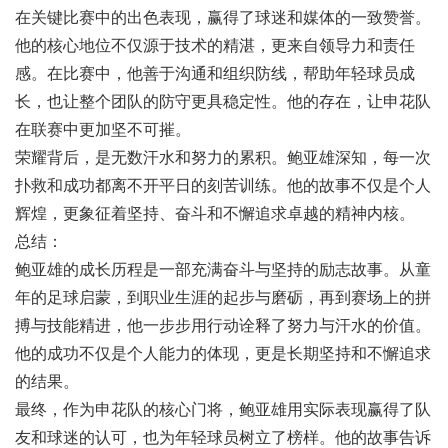
在关键比赛中的出色表现，赢得了球迷和媒体的一致赞誉。
他的核心地位不仅源于技术的精湛，更来自领导力和责任
感。在比赛中，他善于沟通和组织防线，帮助年轻球员成
长，也让整个团队的防守更具稳定性。他的存在，让申花队
在联赛中更加坚不可摧。
荣耀背后，是无数汗水和努力的累积。鲍亚雄深知，每一次
扑救和成功都离不开平日的刻苦训练。他的故事不仅是个人
辉煌，更象征着坚持、奋斗和不懈追求卓越的精神内核。
总结：
鲍亚雄的成长历程是一部充满奋斗与坚持的励志故事。从童
年的足球启蒙，到职业生涯的起步与磨砺，再到赛场上的拼
搏与技能精进，他一步步用行动诠释了努力与汗水的价值。
他的成功不仅是个人能力的体现，更是长期坚持和不懈追求
的结果。
最终，作为申花队的核心门将，鲍亚雄用实际表现赢得了队
友和球迷的认可，也为年轻球员树立了榜样。他的故事告诉