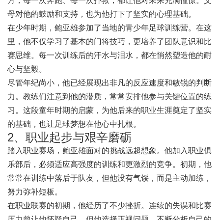
方，每一次奔跑、每一次扑救，都让他对未来充满憧憬。父
母对他的鼓励和支持，也为他打下了坚实的心理基础。
在少年时期，鲍亚雄参加了当地的青少年足球训练营。在这
里，他不仅学习了基本的门将技巧，更培养了团队意识和比
赛思维。每一次训练后的汗水与泪水，都在悄然塑造他的耐
心与坚毅。
尽管年纪尚小，他已经展现出非凡的反应速度和敏锐的判断
力。教练们注意到他的潜质，常常安排他参与关键位置的练
习。这段童年时期的启蒙，为他后来的职业生涯奠定了坚实
的基础，也让足球梦想在他心中扎根。
2、职业起步与艰辛磨砺
踏入职业赛场，鲍亚雄面对的挑战远超想象。他加入职业俱
乐部后，必须适应高强度的训练和更激烈的竞争。初期，他
常常在训练中落后于队友，但他没有气馁，而是主动加练，
努力弥补短板。
在职业联赛的初期，他经历了不少挫折。连续的失误和比赛
压力曾让他怀疑自己，但他选择正视问题，不断分析自己的