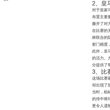
2、皇
对于皇家
布置主要
撕开了对
在比赛的
林联合的
射门精度
此外，皇
的活力。
分提供了
3、比
这场比赛
却出现了
当时，柏
的传中将
更令人遗