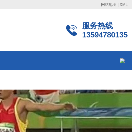
网站地图
|
XML
服务热线
13594780135