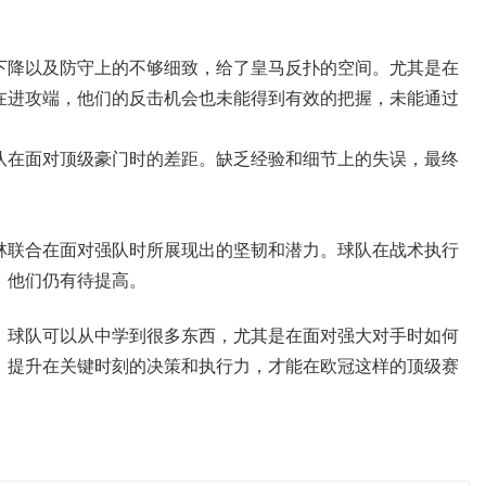
下降以及防守上的不够细致，给了皇马反扑的空间。尤其是在
在进攻端，他们的反击机会也未能得到有效的把握，未能通过
队在面对顶级豪门时的差距。缺乏经验和细节上的失误，最终
林联合在面对强队时所展现出的坚韧和潜力。球队在战术执行
，他们仍有待提高。
。球队可以从中学到很多东西，尤其是在面对强大对手时如何
，提升在关键时刻的决策和执行力，才能在欧冠这样的顶级赛