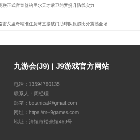
曼联正式官宣签约里尔天才后卫约罗提升防线实力
格雷戈里奇精准任意球直接破门助球队反超比分震撼全场
九游会(J9) | J9游戏官方网站
电话：13594780135
联系人：周经理
邮箱：botanical@gmail.com
网址：https://m--9games.com
地址：清镇市松毫镇469号