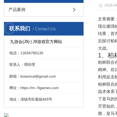
2026-0
产品案例
文章摘要
C
现出顽强
联系我们
Contact Us
结果，首
后探讨柏
九游会(J9) | J9游戏官方网站
大战。
电话：13594780135
1、柏
柏林联合
联系人：周经理
精神。在
邮箱：botanical@gmail.com
利用反击
柏林联合
网址：https://m--9games.com
战术体系
了皇马的
地址：清镇市松毫镇469号
尽管如此
期，皇马