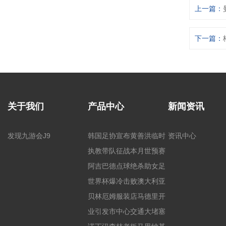
上一篇：
下一篇：
关于我们
产品中心
新闻资讯
发现九游会J9
韩国足协宣布黄善洪临时
资讯中心
执教带队征战本月世预赛
阿吉巴德点球绝杀助女足
世界杯爆冷击败澳大利亚
贝林厄姆服装店马德里开
业引发市中心交通大堵塞