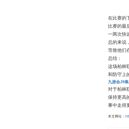
在比赛的
比赛的最
一两次快
总的来说
导致他们
总结：
这场柏林
和防守上
九游会J9
对于柏林
保持更高
事中走得
本文网址：
ht