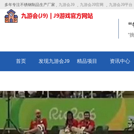
多年专注不锈钢制品生产厂家
九游会J9
九游会J9官网
九游会J9平台
“
首页
发现九游会J9
精品项目
资讯中心