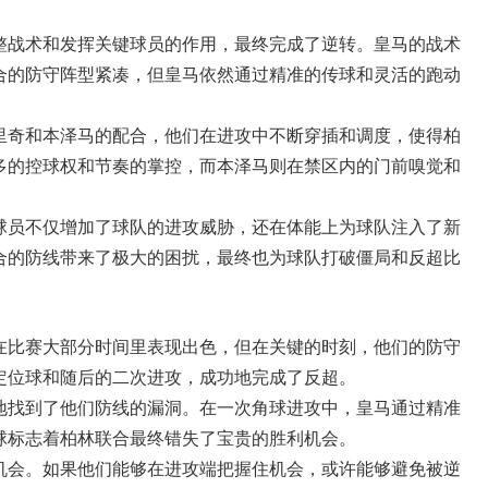
整战术和发挥关键球员的作用，最终完成了逆转。皇马的战术
合的防守阵型紧凑，但皇马依然通过精准的传球和灵活的跑动
里奇和本泽马的配合，他们在进攻中不断穿插和调度，使得柏
多的控球权和节奏的掌控，而本泽马则在禁区内的门前嗅觉和
球员不仅增加了球队的进攻威胁，还在体能上为球队注入了新
合的防线带来了极大的困扰，最终也为球队打破僵局和反超比
在比赛大部分时间里表现出色，但在关键的时刻，他们的防守
定位球和随后的二次进攻，成功地完成了反超。
地找到了他们防线的漏洞。在一次角球进攻中，皇马通过精准
球标志着柏林联合最终错失了宝贵的胜利机会。
机会。如果他们能够在进攻端把握住机会，或许能够避免被逆