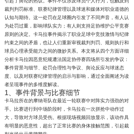
引起了舆论的热议。事件不仅涉及球员个人行为，也触及到
裁判判罚标准、联赛纪律管理以及球迷和媒体对职业道德的
认知与期待。这一处罚在足球圈内引发了不同声音，有人认
为处罚过重，影响球队实力；有人则支持足协维护公平竞赛
原则的决定。卡马拉事件揭示了职业足球中竞技激情与纪律
约束之间的矛盾，也让人们重新审视裁判判罚、规则执行和
球员心理承受能力之间的微妙关系。本文将从四个方面详细
分析卡马拉因恶意犯规遭法国足协停赛四场所引发的争议：
事件背景与细节、处罚合理性与争议、舆论反应与球迷态
度、以及对联赛纪律管理的启示与影响，通过全面阐述为读
者呈现事件的多维度解读。
1、事件背景与比赛细节
卡马拉所在的摩纳哥队在最近一轮联赛中对阵实力强劲的对
手。比赛进行到中场阶段时，卡马拉在一次拼抢中动作过
大，导致对方球员受伤。根据现场视频回放显示，该动作具
有明显的恶意性，超出了正常比赛的身体接触范围，引起裁