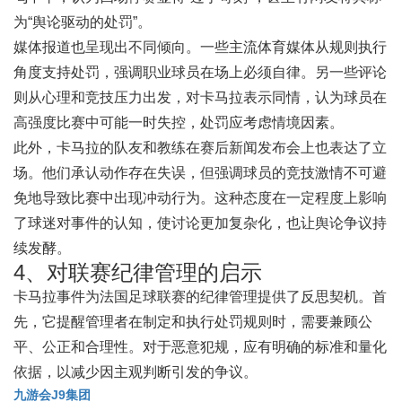
为“舆论驱动的处罚”。
媒体报道也呈现出不同倾向。一些主流体育媒体从规则执行
角度支持处罚，强调职业球员在场上必须自律。另一些评论
则从心理和竞技压力出发，对卡马拉表示同情，认为球员在
高强度比赛中可能一时失控，处罚应考虑情境因素。
此外，卡马拉的队友和教练在赛后新闻发布会上也表达了立
场。他们承认动作存在失误，但强调球员的竞技激情不可避
免地导致比赛中出现冲动行为。这种态度在一定程度上影响
了球迷对事件的认知，使讨论更加复杂化，也让舆论争议持
续发酵。
4、对联赛纪律管理的启示
卡马拉事件为法国足球联赛的纪律管理提供了反思契机。首
先，它提醒管理者在制定和执行处罚规则时，需要兼顾公
平、公正和合理性。对于恶意犯规，应有明确的标准和量化
依据，以减少因主观判断引发的争议。
九游会J9集团