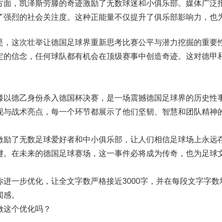
方面，凯泽斯劳滕的奇迹激励了无数球迷和小俱乐部。媒体广泛
了强烈的社会关注度。这种正能量不仅提升了俱乐部影响力，也
是，这次壮举让德国足球界重新思考比赛公平与潜力挖掘的重要
定的信念，任何球队都有机会在顶级赛事中创造奇迹。这对德甲
滕以德乙身份杀入德国杯决赛，是一场震撼德国足球界的历史性
现与战术亮点，每一个环节都展示了他们坚韧、智慧和团队精神
激励了无数足球爱好者和中小俱乐部，让人们相信足球场上永远
键。在未来的德国足球赛场，这一事件必将成为传奇，也为足球
你进一步优化，让全文字数严格接近3000字，并在每段文字字数
闻感。
做这个优化吗？