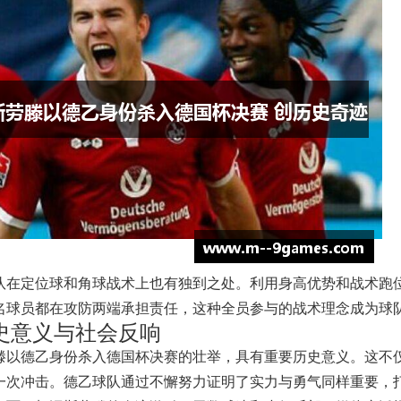
队在定位球和角球战术上也有独到之处。利用身高优势和战术跑
名球员都在攻防两端承担责任，这种全员参与的战术理念成为球
史意义与社会反响
滕以德乙身份杀入德国杯决赛的壮举，具有重要历史意义。这不
一次冲击。德乙球队通过不懈努力证明了实力与勇气同样重要，