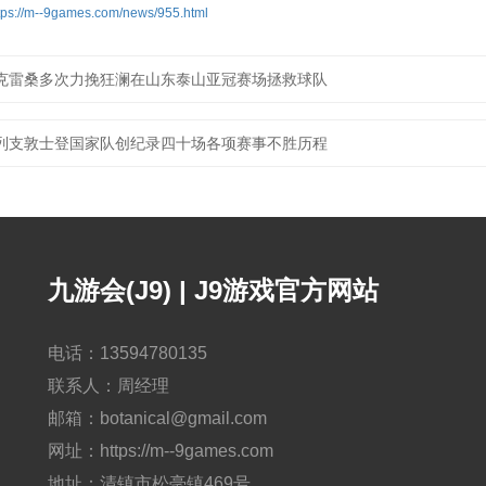
tps://m--9games.com/news/955.html
克雷桑多次力挽狂澜在山东泰山亚冠赛场拯救球队
列支敦士登国家队创纪录四十场各项赛事不胜历程
九游会(J9) | J9游戏官方网站
电话：13594780135
联系人：周经理
邮箱：botanical@gmail.com
网址：https://m--9games.com
地址：清镇市松毫镇469号