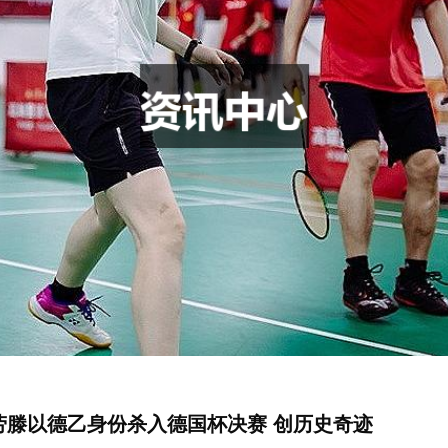
劳滕以德乙身份杀入德国杯决赛 创历史奇迹