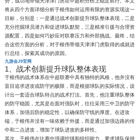
势，成功地带领天津津门虎在中超积分榜上稳定前行。本文
将从四个方面详细分析于根伟如何运用有限的资源实现这一
目标，分别是：一是通过战术创新提升球队整体表现，二是
充分挖掘球员潜力和促进球队默契，三是精准引援与合理资
源配置，四是如何巧妙应对联赛压力和外部挑战。最终，结
合这些方面的分析，对于根伟带领天津津门虎取得的成就进
行总结，探索其成功的原因。
九游会J9官网
1、战术创新提升球队整体表现
于根伟的战术体系在中超联赛中具有独特的风格，他并没有
盲目追求进攻或防守的极限，而是根据球队的实际情况，设
计出一套适合球队特点的战术打法。首先，他注重球队整体
的防守稳固，尤其是在面对强队时，往往采用三中卫的防守
体系，加强后防的稳定性，以确保防守线的厚度。在进攻
端，于根伟并没有一味依赖于外援，而是通过加强边路的传
中和二点进攻，增加了球队进攻的多样性。
其次，于根伟在比赛中强调控球和组织能力，要求球队保持