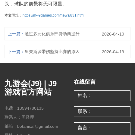
头，球队的前景将无可限量。
本文网址：
https://m--9games.com/news/831.html
上一篇：
通过多元化俱乐部赞助商提升收入来源的策略与实践分析
2026-04-19
下一篇：
里夫斯谈带伤坚持比赛的原因：为了队友始终坚守在场上
2026-04-19
九游会(J9) | J9
在线留言
游戏官方网站
电话：13594780135
联系人：周经理
邮箱：botanical@gmail.com