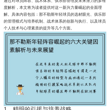
通过对球员阵容、战术体系、俱乐部管理及未来潜力的多维
度解析，本文将为读者提供对这一新兴力量崛起的全面理
解。具体内容包括：那不勒斯年轻球员的选材眼光、俱乐部
的管理模式与培养机制、战术体系的创新与执行、以及球员
个人技术与心理素质的提升等几个方面。
1、精明的引援与培养战略