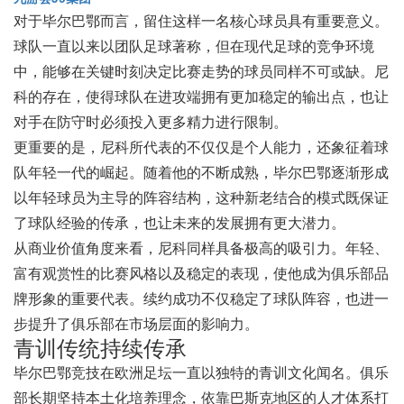
对于毕尔巴鄂而言，留住这样一名核心球员具有重要意义。
球队一直以来以团队足球著称，但在现代足球的竞争环境
中，能够在关键时刻决定比赛走势的球员同样不可或缺。尼
科的存在，使得球队在进攻端拥有更加稳定的输出点，也让
对手在防守时必须投入更多精力进行限制。
更重要的是，尼科所代表的不仅仅是个人能力，还象征着球
队年轻一代的崛起。随着他的不断成熟，毕尔巴鄂逐渐形成
以年轻球员为主导的阵容结构，这种新老结合的模式既保证
了球队经验的传承，也让未来的发展拥有更大潜力。
从商业价值角度来看，尼科同样具备极高的吸引力。年轻、
富有观赏性的比赛风格以及稳定的表现，使他成为俱乐部品
牌形象的重要代表。续约成功不仅稳定了球队阵容，也进一
步提升了俱乐部在市场层面的影响力。
青训传统持续传承
毕尔巴鄂竞技在欧洲足坛一直以独特的青训文化闻名。俱乐
部长期坚持本土化培养理念，依靠巴斯克地区的人才体系打