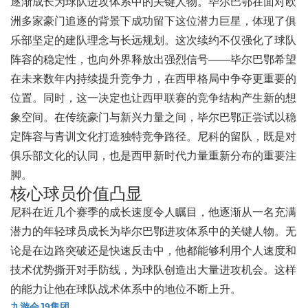
逐渐成长为球队进攻体系中的关键人物。毕尔巴鄂在面对欧
洲多家豪门追逐的背景下成功留下这位潜力巨星，体现了俱
乐部坚定的建队理念与长远规划。这次续约不仅强化了球队
阵容的稳定性，也向外界释放出强烈信号——毕尔巴鄂希望
在未来数年内持续提升竞争力，在西甲格局中争夺更重要的
位置。同时，这一决定也让西甲联赛的竞争结构产生新的想
象空间。在传统豪门与新兴力量之间，毕尔巴鄂正尝试以稳
定阵容与青训文化打造独特竞争路径。尼科的留队，既是对
俱乐部文化的认同，也是西甲新时代力量重新分布的重要注
脚。
核心球员价值凸显
尼科在近几个赛季的成长速度令人瞩目，他逐渐从一名充满
潜力的年轻球员成长为毕尔巴鄂进攻体系中的关键人物。无
论是在边路突破还是快速反击中，他都能够利用个人速度和
技术优势撕开对手防线，为球队创造出大量进攻机会。这样
的能力让他在球队战术体系中的地位不断上升。
九游会J9集团