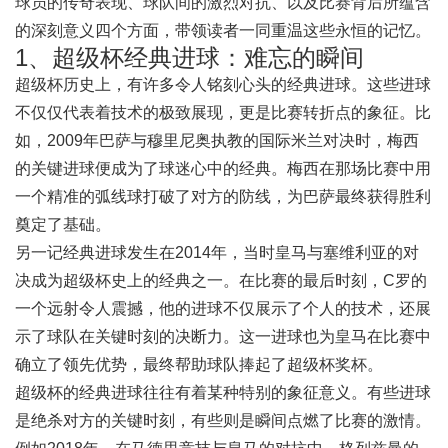
球员的传奇表现、球队间的激烈对抗、以及比赛背后所蕴含
的深刻意义四个方面，带领读者一同重温这些永恒的记忆。
1、超级杯经典进球：难忘的瞬间
超级杯历史上，有许多令人铭刻心头的经典进球。这些进球
不仅仅代表着技术的极致展现，更是比赛转折点的象征。比
如，2009年巴萨与穆里尼奥执教的国际米兰对决时，梅西
的关键进球便成为了球迷心中的经典。梅西在那场比赛中用
一个精准的弧线球打破了对方的防线，为巴萨最终获得胜利
奠定了基础。
另一记经典进球发生在2014年，当时皇马与塞维利亚的对
决成为超级杯史上的经典之一。在比赛的最后时刻，C罗的
一个远射令人震撼，他的进球不仅展示了个人的技术，还展
示了球队在关键时刻的决断力。这一进球也为皇马在比赛中
确立了领先优势，最终帮助球队捧起了超级杯奖杯。
超级杯的经典进球往往有着某种特别的象征意义。有些进球
是绝杀对方的关键时刻，有些则是瞬间点燃了比赛的激情。