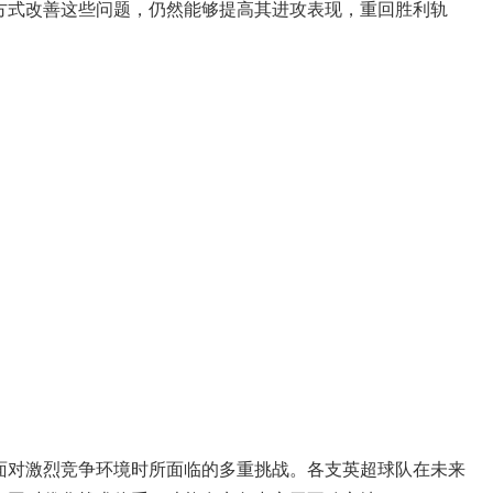
方式改善这些问题，仍然能够提高其进攻表现，重回胜利轨
面对激烈竞争环境时所面临的多重挑战。各支英超球队在未来