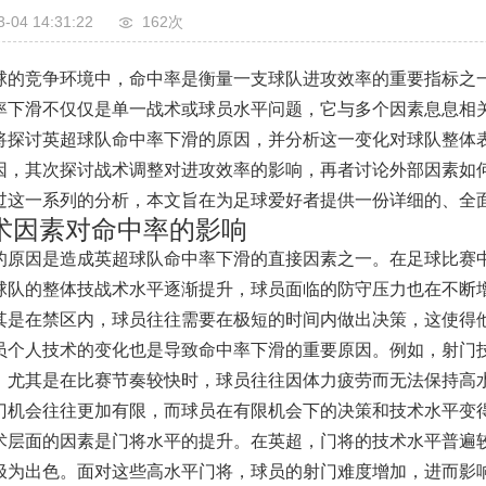
3-04 14:31:22
162次
球的竞争环境中，命中率是衡量一支球队进攻效率的重要指标之
率下滑不仅仅是单一战术或球员水平问题，它与多个因素息息相
将探讨英超球队命中率下滑的原因，并分析这一变化对球队整体
因，其次探讨战术调整对进攻效率的影响，再者讨论外部因素如
过这一系列的分析，本文旨在为足球爱好者提供一份详细的、全
术因素对命中率的影响
的原因是造成英超球队命中率下滑的直接因素之一。在足球比赛
球队的整体技战术水平逐渐提升，球员面临的防守压力也在不断
其是在禁区内，球员往往需要在极短的时间内做出决策，这使得
员个人技术的变化也是导致命中率下滑的重要原因。例如，射门
。尤其是在比赛节奏较快时，球员往往因体力疲劳而无法保持高
门机会往往更加有限，而球员在有限机会下的决策和技术水平变
术层面的因素是门将水平的提升。在英超，门将的技术水平普遍
极为出色。面对这些高水平门将，球员的射门难度增加，进而影