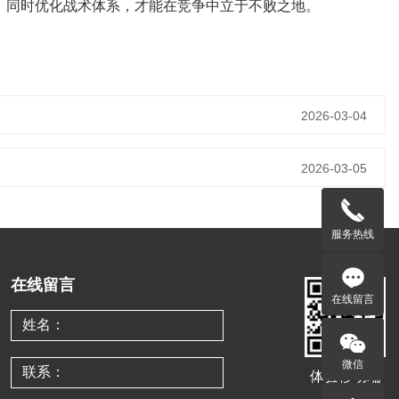
，同时优化战术体系，才能在竞争中立于不败之地。
2026-03-04
2026-03-05
服务热线
在线留言
在线留言
微信
体验移动端