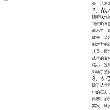
会，也常
2、战
随着现代
纯依赖直
战术中，
此外，英
制对方的
球员，面
战术的变
缩小，这
影响了整
3、外
除了技术
中的压力
比赛中的
其次，球