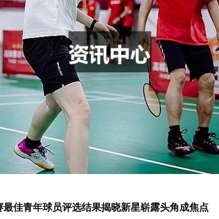
赛最佳青年球员评选结果揭晓新星崭露头角成焦点