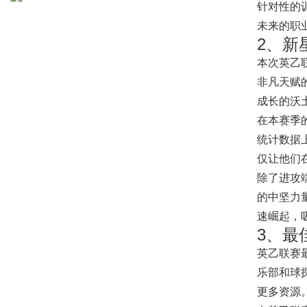
针对性的
未来的职
2、新
本次英乙
非凡天赋
成长的沃
在本赛季
统计数据
仅让他们
除了进攻
的中坚力
速崛起，
3、最
英乙联赛
乐部和球
更多资源