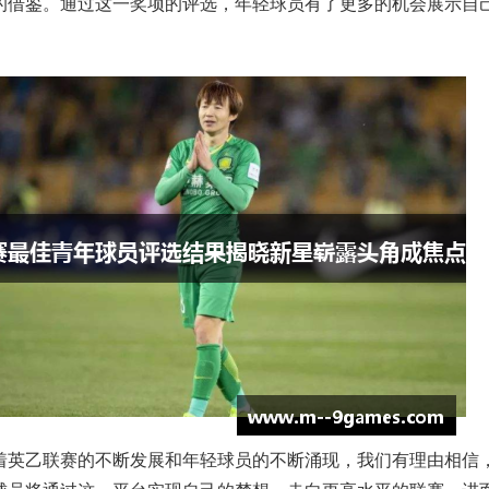
的借鉴。通过这一奖项的评选，年轻球员有了更多的机会展示自
着英乙联赛的不断发展和年轻球员的不断涌现，我们有理由相信