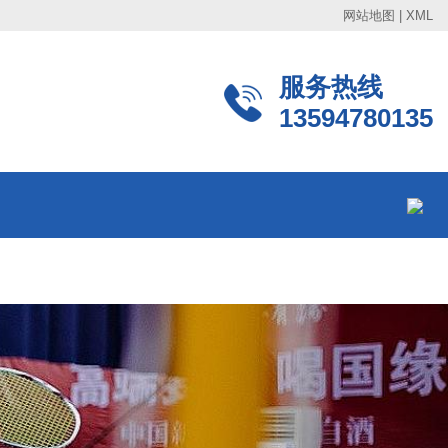
网站地图
|
XML
服务热线
13594780135