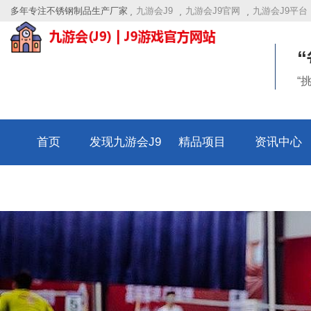
多年专注不锈钢制品生产厂家
九游会J9
九游会J9官网
九游会J9平台
“
首页
发现九游会J9
精品项目
资讯中心