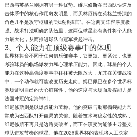
巴西与英格兰则拥有另一种优势。维尼修斯在巴西队快速反
击体系中的核心作用愈发明显，而贝林厄姆在英格兰扮演的
角色几乎是攻守枢纽的“球场指挥官”。在这两支阵容厚度极
强、战术打法明确的队伍里，这两位球星都有条件将个人能
力最大化，从而推进球队向冠军发起冲击。
3、个人能力在顶级赛事中的体现
世界杯舞台不同于任何俱乐部赛事，它更短、更紧张，也更
考验球员的临场爆发力和心理承压能力。因此，球星的个人
能力在这种高强度赛事中往往被无限放大，尤其在关键战役
中，一个动作就可能改变历史走向。姆巴佩已在多个世界杯
赛场证明自己的大心脏属性，他的速度与大场面发挥能力是
法国冲冠的定海神针。
维尼修斯则是以爆点能力著称。他的突破与肋部撕裂能力常
常成为巴西队打开僵局的关键。随着技术与稳定性的成熟，
维尼修斯不再只是边路突破者，而正在演变为能够主导整支
球队进攻节奏的球星。他在2026世界杯的表现将人工决定