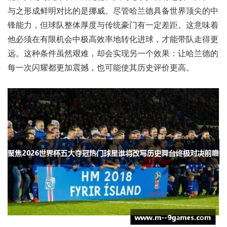
与之形成鲜明对比的是挪威。尽管哈兰德具备世界顶尖的中
锋能力，但球队整体厚度与传统豪门有一定差距。这意味着
他必须在有限机会中极高效率地转化进球，才能带队走得更
远。这种条件虽然艰难，却会实现另一个效果：让哈兰德的
每一次闪耀都更加震撼，也可能使其历史评价更高。