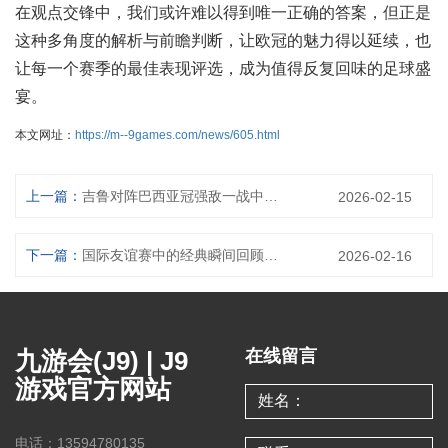
在观点交锋中，我们或许难以得到唯一正确的答案，但正是
这种多角度的解析与前瞻判断，让欧冠的魅力得以延续，也
让每一个赛季的最佳表现评选，成为值得反复回味的足球盛
宴。
本文网址：
https://m--9games.com/news/605.html
上一篇：
吉鲁对阵巴西亚冠强敌一战中个人能力全面展现的经典时刻回顾解析
2026-02-15
下一篇：
国际友谊赛中的经典瞬间回顾与传奇对决，见证足球魅力无国界
2026-02-16
九游会(J9) | J9
在线留言
游戏官方网站
电话：13594780135