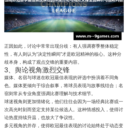
正因如此，讨论中常常出现分歧：有人强调赛季整体稳定
性，有人则认为“决定性瞬间”才是欧冠精神的核心。这种分
歧本身，构成了观点交锋的重要内容。
3、舆论视角激烈交锋
媒体、名宿与球迷在欧冠最佳表现的评选中扮演着不同角
色。媒体更倾向于综合叙事，将球员表现与故事线结合；名
宿则常从专业角度强调比赛理解与技术细节。
球迷视角则更加情绪化，他们往往会因为一场经典比赛或一
次高光时刻而坚定支持某位候选人。这种情感投入，使得讨
论热度持续升温，也放大了争议性。
多元视角的并存，使得欧冠最佳表现的讨论始终处于动态变