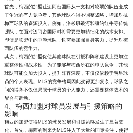
首先，梅西的加盟让迈阿密国际从一支相对较弱的队伍变成
了争冠的有力竞争者，其他球队不得不调整战略，增加对抗
梅西球队的资源投入。例如，洛杉矶银河和纽约红牛等传统
强队，在面对迈阿密国际时将需要更加精细化的战术安排。
即便是联盟中的中游球队，也需要加强自身实力，提升对梅
西队伍的竞争力。
其次，梅西的加盟促使其他球队在引援和阵容建设上更加注
重整体性和战术性。为了能够与梅西所在的球队竞争，其他
球队可能会加大投入，提升阵容深度，不仅仅依赖于明星球
员的个人表现。MLS的竞争格局因此变得更加复杂，球队之
间的博弈不仅仅局限于球员的个人能力，还需要整体战术的
配合与调动。
4、梅西加盟对球员发展与引援策略的
影响
梅西的加盟使得MLS的球员发展和引援策略发生了显著变
化。首先，梅西的到来为MLS注入了大量的国际关注，使得