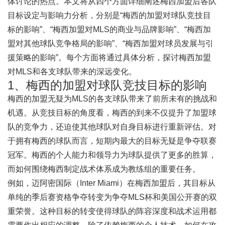
体讨论的热点。本文将从四个方面详细阐述梅西加盟后各队
目标设定与影响力分析，分别是“梅西的加盟对球队竞技目
标的影响”、“梅西加盟对MLS的商业与品牌影响”、“梅西加
盟对其他球队竞争格局的影响”、“梅西加盟对球员发展与引
援策略的影响”。每个方面将通过具体分析，探讨梅西加盟
对MLS和各支球队带来的深远变化。
1、梅西的加盟对球队竞技目标的影响
梅西的加盟无疑为MLS的各支球队带来了前所未有的挑战和
机遇。从竞技目标的角度看，梅西的到来不仅提升了加盟球
队的竞争力，还迫使其他球队对自身目标进行重新评估。对
于拥有梅西的球队而言，短期内最大的目标无疑是争夺联赛
冠军。梅西的个人能力和领导力为球队提供了更多的胜算，
而如何围绕梅西制定战术体系成为教练组的重要任务。
例如，迈阿密国际（Inter Miami）在梅西加盟后，其目标从
单纯的季后赛资格争夺转变为争夺MLS杯和美国公开赛的双
重荣誉。这种目标的转变使得球队的阵容深度和战术运用都