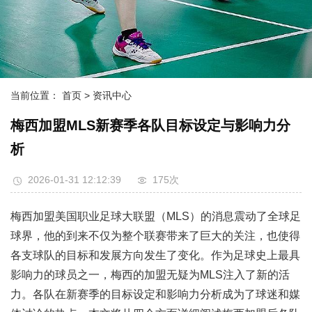
当前位置：
首页
> 资讯中心
梅西加盟MLS新赛季各队目标设定与影响力分
析
2026-01-31 12:12:39
175次
梅西加盟美国职业足球大联盟（MLS）的消息震动了全球足
球界，他的到来不仅为整个联赛带来了巨大的关注，也使得
各支球队的目标和发展方向发生了变化。作为足球史上最具
影响力的球员之一，梅西的加盟无疑为MLS注入了新的活
力。各队在新赛季的目标设定和影响力分析成为了球迷和媒