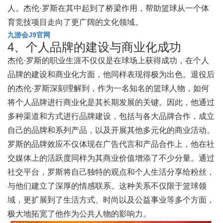
人。杰伦·罗斯在其中起到了桥梁作用，帮助篮球从一个体
育竞技项目走向了更广阔的文化领域。
九游会J9官网
4、个人品牌的建设与商业化成功
杰伦·罗斯的职业生涯不仅仅是在球场上获得成功，在个人
品牌的建设和商业化方面，他同样表现得极为出色。退役后
的杰伦·罗斯深刻理解到，作为一名知名的篮球人物，如何
将个人品牌进行商业化是其长期发展的关键。因此，他通过
多种渠道和方式进行品牌建设，包括与各大品牌合作，成立
自己的品牌和系列产品，以及开展其他多元化的商业活动。
罗斯的品牌效应不仅体现在广告代言和产品合作上，他在社
交媒体上的活跃度同样为其商业价值增添了不少分量。通过
社交平台，罗斯将自己独特的观点和个人生活分享给粉丝，
与他们建立了深厚的情感联系。这种关系不仅限于篮球领
域，更扩展到了生活方式、时尚以及公益事业等多个方面，
极大地拓宽了他作为公共人物的影响力。