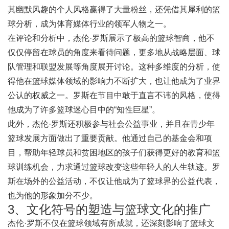
其幽默风趣的个人风格赢得了大量粉丝，还凭借其犀利的篮
球分析，成为体育媒体行业的领军人物之一。
在评论和分析中，杰伦·罗斯展示了极高的篮球智商，他不
仅仅停留在球员的角度来看待问题，更多地从战略层面、球
队管理和联盟发展等角度展开讨论。这种多维度的分析，使
得他在篮球媒体领域的影响力不断扩大，也让他成为了业界
公认的权威之一。罗斯在节目中敢于直言不讳的风格，使得
他成为了许多篮球迷心目中的“知性巨星”。
此外，杰伦·罗斯还积极参与社会公益事业，并且在青少年
篮球发展方面做出了重要贡献。他通过自己的基金会和项
目，帮助年轻球员和贫困地区的孩子们获得更好的教育和篮
球训练机会，力求通过篮球改变这些年轻人的人生轨迹。罗
斯在场外的公益活动，不仅让他成为了篮球界的公益代表，
也为他的形象加分不少。
3、文化符号的塑造与篮球文化的推广
杰伦·罗斯不仅在篮球领域有所成就，还深刻影响了篮球文