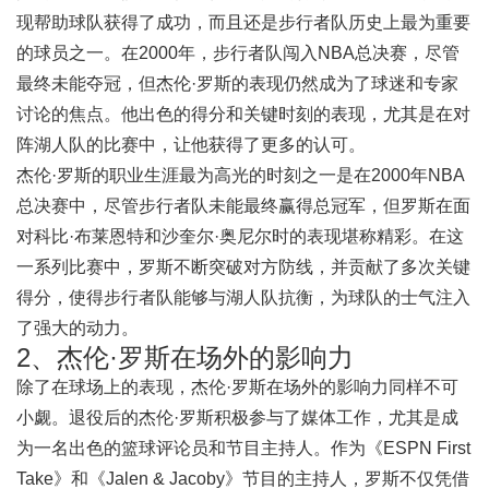
现帮助球队获得了成功，而且还是步行者队历史上最为重要
的球员之一。在2000年，步行者队闯入NBA总决赛，尽管
最终未能夺冠，但杰伦·罗斯的表现仍然成为了球迷和专家
讨论的焦点。他出色的得分和关键时刻的表现，尤其是在对
阵湖人队的比赛中，让他获得了更多的认可。
杰伦·罗斯的职业生涯最为高光的时刻之一是在2000年NBA
总决赛中，尽管步行者队未能最终赢得总冠军，但罗斯在面
对科比·布莱恩特和沙奎尔·奥尼尔时的表现堪称精彩。在这
一系列比赛中，罗斯不断突破对方防线，并贡献了多次关键
得分，使得步行者队能够与湖人队抗衡，为球队的士气注入
了强大的动力。
2、杰伦·罗斯在场外的影响力
除了在球场上的表现，杰伦·罗斯在场外的影响力同样不可
小觑。退役后的杰伦·罗斯积极参与了媒体工作，尤其是成
为一名出色的篮球评论员和节目主持人。作为《ESPN First
Take》和《Jalen & Jacoby》节目的主持人，罗斯不仅凭借