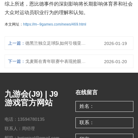
综上所述，恩比德事件的深刻影响将长期影响体育界和社会
大众对运动员职业行为的理解和认知。
本文网址：
https://m--9games.com/news/469.html
上一篇：
德黑兰独立足球队如何引领亚洲足球新时代发展之路
2026-01-19
下一篇：
戈麦斯在青年联赛中表现抢眼引媒体热议成焦点球员
2026-01-20
九游会(J9) | J9
在线留言
游戏官方网站
电话：13594780135
联系人：周经理
邮箱：botanical@gmail.com