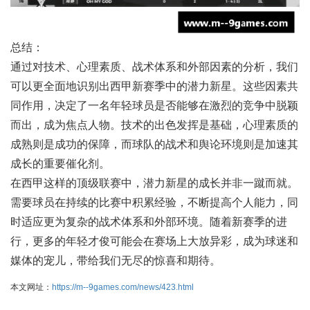
总结：
通过对技术、心理素质、战术体系和外部因素的分析，我们
可以更全面地识别出西甲新赛季中的潜力新星。这些因素共
同作用，决定了一名年轻球员是否能够在激烈的竞争中脱颖
而出，成为焦点人物。技术的出色发挥是基础，心理素质的
成熟则是成功的保障，而球队的战术和舆论环境则是加速其
成长的重要催化剂。
在西甲这样的顶级联赛中，潜力新星的成长并非一蹴而就。
需要球员在持续的比赛中积累经验，不断提高个人能力，同
时适应更为复杂的战术体系和外部环境。随着新赛季的进
行，更多的年轻才俊可能会在赛场上大放异彩，成为球迷和
媒体的宠儿，带给我们无尽的惊喜和期待。
本文网址：
https://m--9games.com/news/423.html