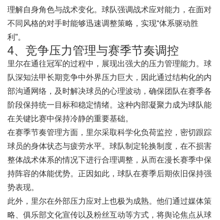
理解自身角色与战术变化。球队强调战术应对能力，在面对
不同风格的对手时能够迅速调整策略，实现“体系驱动胜
利”。
4、竞争压力管理与赛季节奏调控
里尔在通往冠军的过程中，展现出强大的压力管理能力。球
队深知法甲长期竞争中外界压力巨大，因此通过结构化的内
部沟通网络，及时解决球员的心理波动，确保团队在赛季各
阶段保持统一目标和稳定情绪。这种内部凝聚力成为球队能
在关键比赛中保持冷静的重要基础。
在赛季节奏管理方面，里尔采取科学化负荷监控，密切跟踪
球员的身体状态与疲劳水平。球队制定轮换制度，在不损害
整体战术体系的情况下进行合理调整，从而在漫长赛季中保
持阵容的体能优势。正因如此，球队在赛季后期依旧保持强
势表现。
此外，里尔在外部压力应对上也极为成熟。他们通过媒体策
略、俱乐部文化宣传以及粉丝互动等方式，将舆论焦点从球