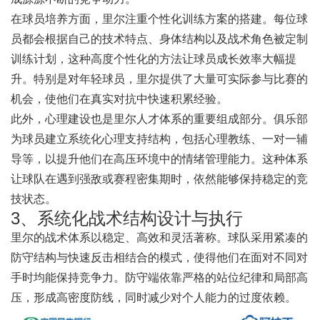
在球员培养方面，里尔注重个性化训练方案的搭建。每位球
员都会根据自己的技术特点、身体结构以及战术角色被定制
训练计划，这种高度个性化的方法让球员成长效率大幅提
升。特别是对年轻球员，里尔提供了大量可实际参与比赛的
机会，使他们在真实对抗中快速积累经验。
此外，心理建设也是里尔人才体系的重要组成部分。俱乐部
为球员建立系统化心理支持结构，包括心理教练、一对一辅
导等，以提升他们在高压环境中的情绪管理能力。这种体系
让球队在遇到强敌或赛程密集期时，依然能够保持稳定的竞
技状态。
3、系统化战术结构设计与执行
里尔的战术体系以稳定、高效和灵活著称。球队采用紧凑的
防守结构与快速反击相结合的模式，使得他们在面对不同对
手时均能保持竞争力。防守端依靠严格的站位纪律和局部高
压，形成高密度防线，同时减少对个人能力的过度依赖。