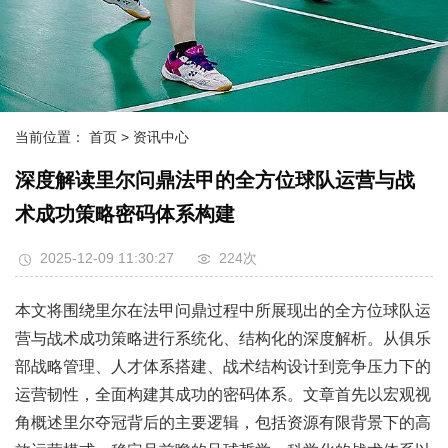
当前位置：
首页
> 资讯中心
深度解读里尔问鼎法甲的全方位球队运营与战
术成功策略密码体系构建
2025-12-09 11:30:27
224次
本文将围绕里尔在法甲问鼎过程中所展现出的全方位球队运
营与战术成功策略进行系统化、结构化的深度解析。从俱乐
部战略管理、人才体系搭建、战术结构设计到竞争压力下的
运营韧性，全面构建其成功的密码体系。文章首先以宏观视
角概述里尔夺冠背后的主要逻辑，包括资源有限背景下的高