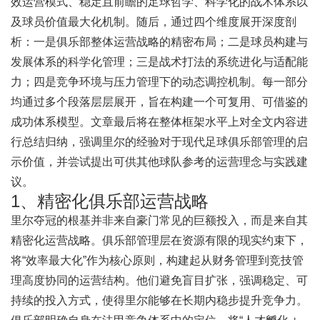
效运营模式、稳定且前瞻的足球哲学、科学化的战术体系以
及球员价值最大化机制。随后，通过四个维度展开深度剖
析：一是俱乐部整体运营战略的精密布局；二是球员构建与
发展体系的科学化管理；三是战术打法的系统进化与适配能
力；四是竞争环境与压力管理下的动态调控机制。每一部分
均通过多个段落层层展开，旨在构建一个可复用、可借鉴的
成功体系模型。文章最后将在整体框架水平上对全文内容进
行总结归纳，强调里尔的经验对于现代足球俱乐部管理的启
示价值，并尝试提出可供其他球队参考的运营理念与实践建
议。
1、精密化俱乐部运营战略
里尔夺冠的根基并非来自豪门常见的巨额投入，而是来自其
精密化运营战略。俱乐部管理层在资源有限的现实约束下，
将“效率最大化”作为核心原则，构建起从财务管理到竞技管
理高度协同的运营结构。他们避免盲目扩张，强调稳定、可
持续的投入方式，使得里尔能够在长期内稳步提升竞争力。