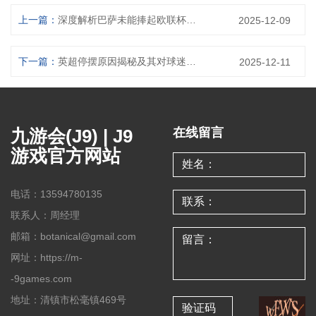
上一篇：
深度解析巴萨未能捧起欧联杯背后的多重关键因素与未来重要启示
2025-12-09
下一篇：
英超停摆原因揭秘及其对球迷和足球产业的深远影响
2025-12-11
九游会(J9) | J9
在线留言
游戏官方网站
电话：13594780135
联系人：周经理
邮箱：botanical@gmail.com
网址：https://m-
-9games.com
地址：清镇市松毫镇469号