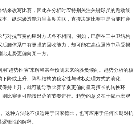
终结来改写比赛，因此在分析时应特别关注关键球员的跑动线
效率、纵深渗透能力呈高度关联，直接决定比赛中是否能打穿
求与对抗节奏的应对方式各不相同。例如，巴萨在三中卫结构
双后腰体系中有更强的回收能力，却可能在高位逼抢中承受损
德比走势更偏向某一方。
用“趋势推演”来解释甚至预测未来的胜负倾向。趋势分析的核
的下降或上升、阵型结构的稳定性与球权处理方式的演化。
度保持上升，就可能导致比赛节奏更偏向皇马擅长的转换环
，则比赛更可能按巴萨的节奏进行。趋势的意义在于揭示宏观
径。这种方法论不仅适用于国家德比，也可应用于任何长期对抗
具逻辑性的解释。