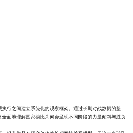
观执行之间建立系统化的观察框架。通过长期对战数据的整
更全面地理解国家德比为何会呈现不同阶段的力量倾斜与胜负