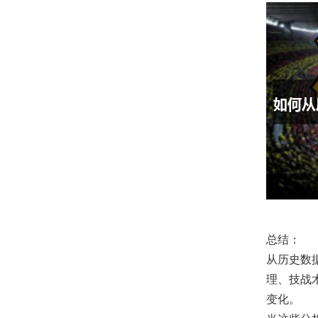
总结：
从历史数
理、技战
变化。