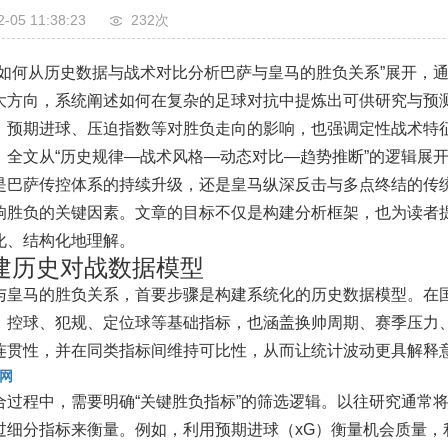
2-05 11:38:23
232次
“如何从历史数据与战术对比分析巴萨与皇马的胜负关系”展开，
大方向，系统阐述如何在复杂的足球对抗中提炼出可供研究与预
、预期进球、压迫指数等对胜负走向的影响，也强调定性战术特
，全文从“历史规律—战术风格—动态对比—趋势推断”的逻辑展
是巴萨传控体系的持续升级，还是皇马纵深反击与多点终结的传
响胜负的关键因素。文章的目标不仅是构建分析框架，也为读者
化、结构化地理解。
建历史对战数据模型
与皇马的胜负关系，首要步骤是构建系统化的历史数据模型。在
、控球、犯规、定位球等基础指标，也涵盖换帅周期、赛季压力
连贯性，并在同类指标间维持可比性，从而让统计波动更具解释
官网
合过程中，需要明确“关键胜负指标”的筛选逻辑。以往研究通常
过细分指标来衡量。例如，利用预期进球（xG）衡量机会质量，