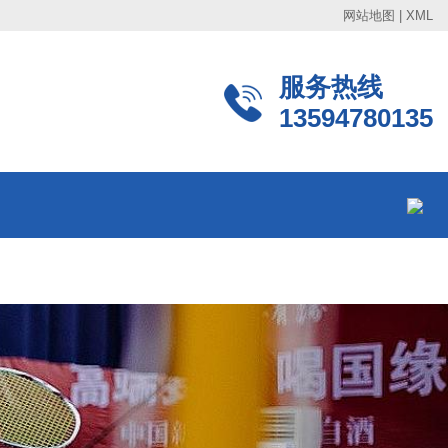
网站地图
|
XML
服务热线
13594780135