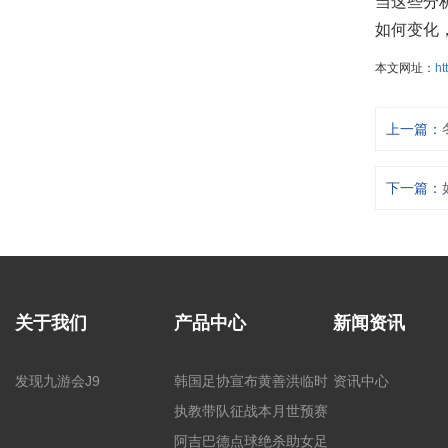
当这些分
如何变化
本文网址：
ht
上一篇：
下一篇：
关于我们
产品中心
新闻资讯
发现九游会J9
韩国足协宣布黄善洪临时
资讯中心
执教带队征战本月世预赛
阿吉巴德点球绝杀助女足