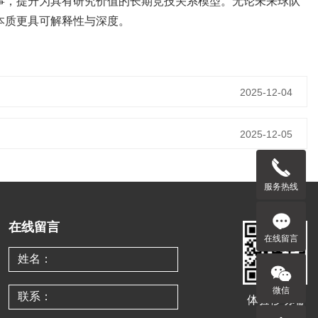
事，提升为具有研究价值的长期竞技关系模型。无论未来球队
本质更具可解释性与深度。
2025-12-04
2025-12-05
服务热线
在线留言
在线留言
微信
体验移动端