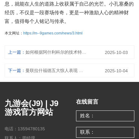
息，就能在人生的道路上收获属于自己的光芒。小孔塞桑的
经历，不仅是一段赛场传奇，更是一种激励人心的精神财
富，值得每个人铭记与传承。
本文网址：
https://m--9games.com/news/3.html
上一篇：
如何根据阿什利科尔的技术特点确定其在场上的最佳位置
2025-10-03
下一篇：
曼联拉什福德五大惊人表现 揭示天才少年如何改变比赛局势
2025-10-04
九游会(J9) | J9
在线留言
游戏官方网站
电话：13594780135
联系人：周经理