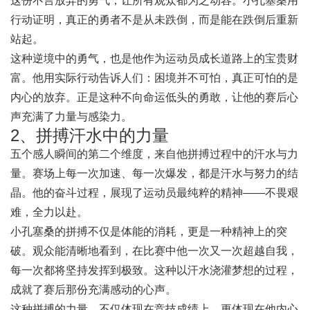
这份不言放弃的勇气，让所有观众都为之动容。小孔塞桑用
行动证明，真正的勇者不是从未跌倒，而是能在跌倒后重新
站起。
这种逆境中的勇气，也是他作为运动员成长道路上的宝贵财
富。他用实际行动告诉人们：困境并不可怕，真正可怕的是
内心的放弃。正是这种不向命运低头的勇敢，让他的赛后心
声充满了力量与感染力。
2、拼搏汗水中的力量
五个感人瞬间的第二个维度，来自他拼搏过程中的汗水与力
量。赛场上每一次加速、每一次爆发，都是汗水与努力的结
晶。他的奋斗过程，展现了运动员最纯粹的精神——不畏艰
难，全力以赴。
小孔塞桑的拼搏不仅是体能的消耗，更是一种精神上的突
破。观众能清晰地看到，在比赛中他一次又一次超越自我，
每一次都将坚持发挥到极致。这种以汗水浇灌梦想的过程，
成就了赛后那份充满感动的心声。
这种拼搏的力量，不仅体现在竞技成绩上，更体现在他内心