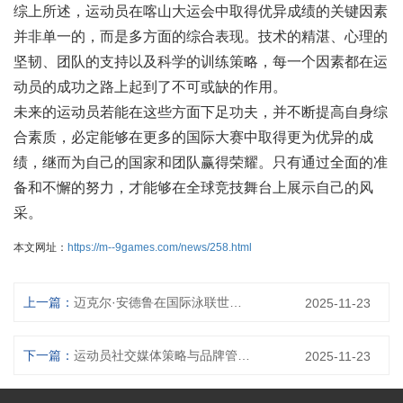
综上所述，运动员在喀山大运会中取得优异成绩的关键因素
并非单一的，而是多方面的综合表现。技术的精湛、心理的
坚韧、团队的支持以及科学的训练策略，每一个因素都在运
动员的成功之路上起到了不可或缺的作用。
未来的运动员若能在这些方面下足功夫，并不断提高自身综
合素质，必定能够在更多的国际大赛中取得更为优异的成
绩，继而为自己的国家和团队赢得荣耀。只有通过全面的准
备和不懈的努力，才能够在全球竞技舞台上展示自己的风
采。
本文网址：
https://m--9games.com/news/258.html
上一篇：
迈克尔·安德鲁在国际泳联世界锦标赛夺得100米混合泳金牌展现顶级实力
2025-11-23
下一篇：
运动员社交媒体策略与品牌管理的创新路径探讨与实践
2025-11-23