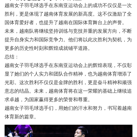
越南女子羽毛球选手在东南亚运动会上的成功不仅仅是一次
胜利，更是体现了越南体育发展的新高度。这不仅激励了全
国体育爱好者，也提升了越南在国际体育舞台上的声誉。
未来，越南队将继续坚持训练与竞技并重的发展方向，不断
提升自身实力和国际竞争力。他们将以此次胜利为契机，为
更多的历史性时刻和辉煌成就铺平道路。
总结：
越南女子羽毛球选手在东南亚运动会上的辉煌表现，不仅彰
显了她们的个人实力和团队合作精神，也为越南体育增添了
光彩。这次胜利不仅仅是金牌的胜利，更是奋斗精神和顽强
意志的结晶。未来，越南体育将在这一荣耀的基础上继续追
求卓越，为国家赢得更多的荣誉和尊重。
越南女子羽毛球选手们，用她们的汗水和努力，书写着越南
体育新的篇章。