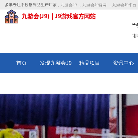
多年专注不锈钢制品生产厂家
九游会J9
九游会J9官网
九游会J9平台
“
首页
发现九游会J9
精品项目
资讯中心