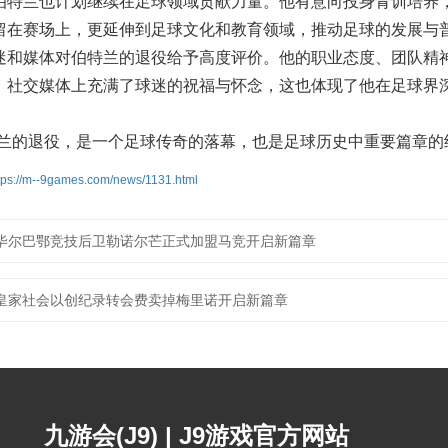
伯特兰也计划继续在足球领域贡献力量。他有意向投身青训培养
留在赛场上，更延伸到足球文化和教育领域，推动足球的发展与
迷和媒体对伯特兰的退役给予高度评价。他的职业态度、团队精
，社交媒体上充满了球迷的祝福与怀念，这也体现了他在足球界
特兰的退役，是一个足球传奇的落幕，也是足球历史中重要篇章的
tps://m--9games.com/news/1131.html
毕尔巴鄂竞技后卫勒诺尔芒正式加盟马竞开启新篇章
皇家社会以创纪录转会费卖掉梅里诺开启新篇章
九游会(J9) | J9游戏官方网站