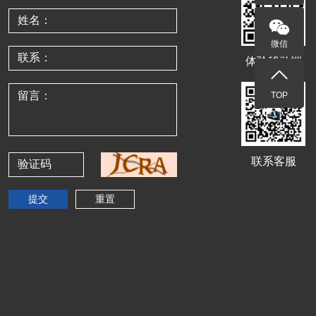
微信
体验移动端
TOP
联系客服