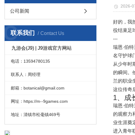
2026-0
公司新闻
好的，我
C
役结束足
联系我们
Contact Us
---
瑞恩·伯
九游会(J9) | J9游戏官方网站
名守护球
电话：13594780135
从少年时
的瞬间。
联系人：周经理
兰的职业
邮箱：botanical@gmail.com
这位传奇
1、成
网址：https://m--9games.com
瑞恩·伯
的观察力
地址：清镇市松毫镇469号
业生涯奠
进入青年