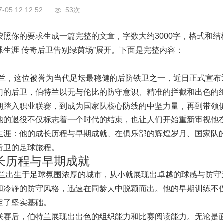
7-05 12:12:52
53次
按照你的要求生成一篇完整的文章，字数大约3000字，格式和结
球生涯 传奇后卫告别绿茵场”展开。下面是完整内容：
特兰，这位被誉为当代足坛最稳健的后防铁卫之一，近日正式宣
门的后卫，伯特兰以无与伦比的防守意识、精准的拦截和出色的
期踏入职业联赛，到成为国家队核心防线的中坚力量，再到带领
他的退役不仅标志着一个时代的结束，也让人们开始重新审视他
生涯：他的成长历程与早期成就、在俱乐部的辉煌岁月、国家队
后卫的足球旅程。
长历程与早期成就
特兰出生于足球氛围浓厚的城市，从小就展现出卓越的球感与防
和冷静的防守风格，迅速在同龄人中脱颖而出。他的早期训练不
定了坚实基础。
联赛后，伯特兰展现出出色的组织能力和比赛阅读能力。无论是