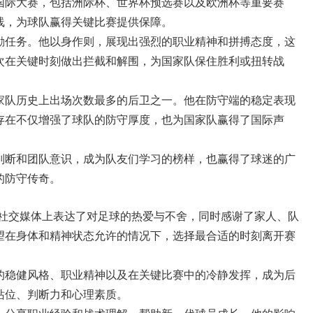
国际大赛，包括洲际杯、世界杯预选赛以及欧洲杯等重要赛
线，为球队赢得关键比赛提供保障。
励任务。他以身作则，展现出强烈的职业精神和拼搏态度，这
次在关键时刻做出拦截和解围，为国家队保住胜利或扭转战
家队历史上出场次数最多的后卫之一。他在防守端的稳定表现
存在不仅增强了球队的防守厚度，也为国家队赢得了国际声
判断和团队意识，成为队友们学习的榜样，也赢得了球迷的广
的防守传奇。
在社交媒体上表达了对足球的热爱与不舍，同时感谢了家人、队
望在身体和精神状态允许的情况下，选择最合适的时刻离开赛
的稳健风格、职业精神以及在关键比赛中的冷静发挥，成为后
站位、判断力和心理素质。