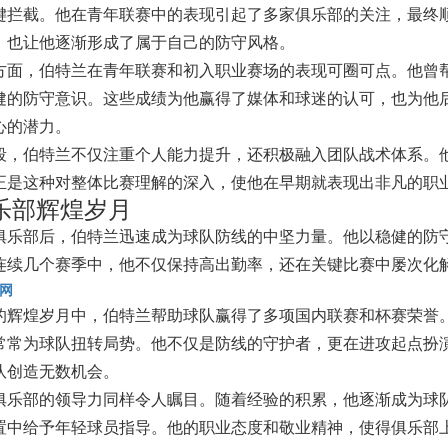
键拦截。他在青年联赛中的表现引起了多家俱乐部的关注，最终
，也让他逐渐形成了属于自己的防守风格。
方面，伯特兰在青年联赛和初入职业赛场的表现可圈可点。他曾
健的防守意识。这些成绩为他赢得了媒体和球迷的认可，也为他
心的潜力。
段，伯特兰不仅注重个人能力提升，还积极融入团队战术体系。
正是这种对整体比赛理解的深入，使他在早期就表现出非凡的职
乐部辉煌岁月
俱乐部后，伯特兰迅速成为球队防线的中坚力量。他以稳健的防
连续几个赛季中，他不仅保持高出勤率，还在关键比赛中屡次化
官网
的辉煌岁月中，伯特兰帮助球队赢得了多项国内联赛和杯赛荣誉
常常为球队扭转局势。他不仅是防线的守护者，更在进攻起点扮
队创造无数机会。
俱乐部的领导力同样令人瞩目。随着经验的积累，他逐渐成为球
置中给予年轻球员指导。他的职业态度和敬业精神，使得俱乐部