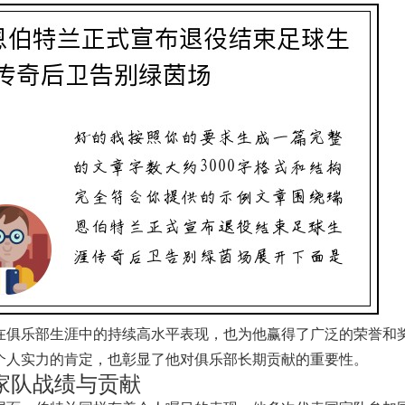
在俱乐部生涯中的持续高水平表现，也为他赢得了广泛的荣誉和
个人实力的肯定，也彰显了他对俱乐部长期贡献的重要性。
家队战绩与贡献